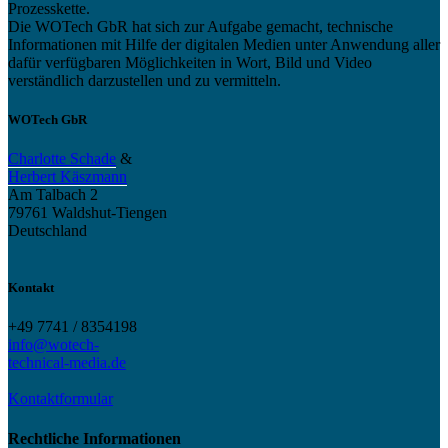
Prozesskette.
Die WOTech GbR hat sich zur Aufgabe gemacht, technische
Informationen mit Hilfe der digitalen Medien unter Anwendung aller
dafür verfügbaren Möglichkeiten in Wort, Bild und Video
verständlich darzustellen und zu vermitteln.
WOTech GbR
Charlotte Schade
&
Herbert Käszmann
Am Talbach 2
79761 Waldshut-Tiengen
Deutschland
Kontakt
+49 7741 / 8354198
info@wotech-
technical-media.de
Kontaktformular
Rechtliche Informationen