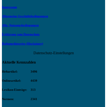
Impressum
Allgemeine Geschäftsbedingungen
Allg. Nutzungsbedingungen
Erklärung zum Datenschutz
Haftungshinweise (Disclaimer)
Datenschutz-Einstellungen
Aktuelle Kennzahlen
Heftartikel:
3496
Onlineartikel:
4439
Lexikon-Einträge:
313
Normen:
2341