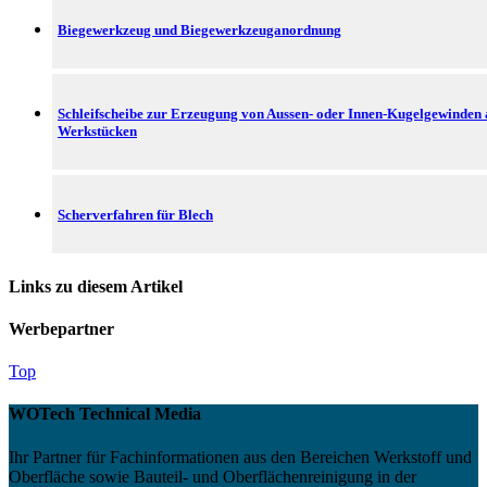
Biegewerkzeug und Biegewerkzeuganordnung
Schleifscheibe zur Erzeugung von Aussen- oder Innen-Kugelgewinden
Werkstücken
Scherverfahren für Blech
Links zu diesem Artikel
Werbepartner
Top
WOTech Technical Media
Ihr Partner für Fachinformationen aus den Bereichen Werkstoff und
Oberfläche sowie Bauteil- und Oberflächenreinigung in der