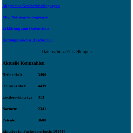
Allgemeine Geschäftsbedingungen
Allg. Nutzungsbedingungen
Erklärung zum Datenschutz
Haftungshinweise (Disclaimer)
Datenschutz-Einstellungen
Aktuelle Kennzahlen
Heftartikel:
3496
Onlineartikel:
4439
Lexikon-Einträge:
313
Normen:
2341
Patente:
3608
Einträge im Fachwörterbuch: 101417