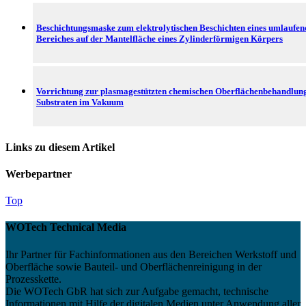
Beschichtungsmaske zum elektrolytischen Beschichten eines umlaufe
Bereiches auf der Mantelfläche eines Zylinderförmigen Körpers
Vorrichtung zur plasmagestützten chemischen Oberflächenbehandlun
Substraten im Vakuum
Links zu diesem Artikel
Werbepartner
Top
WOTech Technical Media
Ihr Partner für Fachinformationen aus den Bereichen Werkstoff und
Oberfläche sowie Bauteil- und Oberflächenreinigung in der
Prozesskette.
Die WOTech GbR hat sich zur Aufgabe gemacht, technische
Informationen mit Hilfe der digitalen Medien unter Anwendung aller