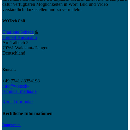
dafür verfügbaren Möglichkeiten in Wort, Bild und Video
verständlich darzustellen und zu vermitteln.
WOTech GbR
Charlotte Schade
&
Herbert Käszmann
Am Talbach 2
79761 Waldshut-Tiengen
Deutschland
Kontakt
+49 7741 / 8354198
info@wotech-
technical-media.de
Kontaktformular
Rechtliche Informationen
Impressum