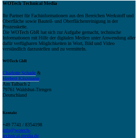
WOTech Technical Media
Ihr Partner für Fachinformationen aus den Bereichen Werkstoff und
Oberfläche sowie Bauteil- und Oberflächenreinigung in der
Prozesskette.
Die WOTech GbR hat sich zur Aufgabe gemacht, technische
Informationen mit Hilfe der digitalen Medien unter Anwendung aller
dafür verfügbaren Möglichkeiten in Wort, Bild und Video
verständlich darzustellen und zu vermitteln.
WOTech GbR
Charlotte Schade
&
Herbert Käszmann
Am Talbach 2
79761 Waldshut-Tiengen
Deutschland
Kontakt
+49 7741 / 8354198
info@wotech-
technical-media.de