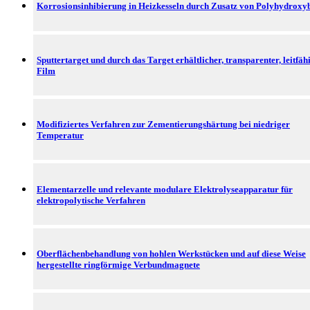
Korrosionsinhibierung in Heizkesseln durch Zusatz von Polyhydroxy
Sputtertarget und durch das Target erhältlicher, transparenter, leitfäh
Film
Modifiziertes Verfahren zur Zementierungshärtung bei niedriger
Temperatur
Elementarzelle und relevante modulare Elektrolyseapparatur für
elektropolytische Verfahren
Oberflächenbehandlung von hohlen Werkstücken und auf diese Weise
hergestellte ringförmige Verbundmagnete