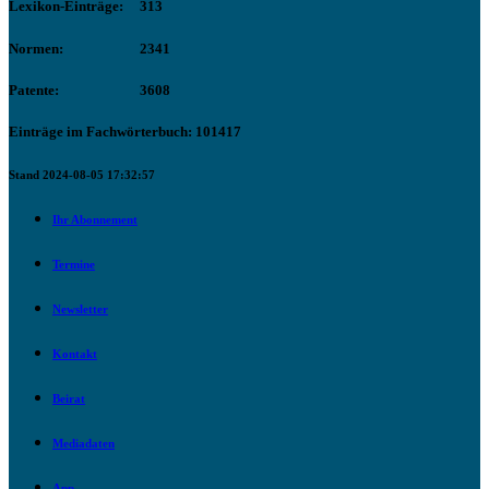
Lexikon-Einträge:
313
Normen:
2341
Patente:
3608
Einträge im Fachwörterbuch: 101417
Stand 2024-08-05 17:32:57
Ihr Abonnement
Termine
Newsletter
Kontakt
Beirat
Mediadaten
App