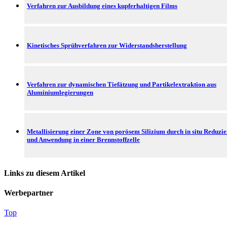
Verfahren zur Ausbildung eines kupferhaltigen Films
Kinetisches Sprühverfahren zur Widerstandsherstellung
Verfahren zur dynamischen Tiefätzung und Partikelextraktion aus
Aluminiumlegierungen
Metallisierung einer Zone von porösem Silizium durch in situ Reduzi
und Anwendung in einer Brennstoffzelle
Links zu diesem Artikel
Werbepartner
Top