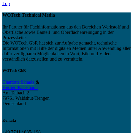
Top
WOTech Technical Media
Ihr Partner für Fachinformationen aus den Bereichen Werkstoff und
Oberfläche sowie Bauteil- und Oberflächenreinigung in der
Prozesskette.
Die WOTech GbR hat sich zur Aufgabe gemacht, technische
Informationen mit Hilfe der digitalen Medien unter Anwendung aller
dafür verfügbaren Möglichkeiten in Wort, Bild und Video
verständlich darzustellen und zu vermitteln.
WOTech GbR
Charlotte Schade
&
Herbert Käszmann
Am Talbach 2
79761 Waldshut-Tiengen
Deutschland
Kontakt
+49 7741 / 8354198