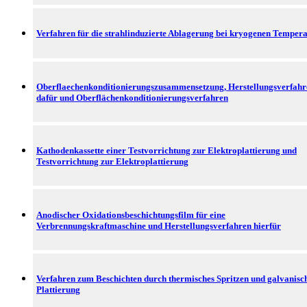
Verfahren für die strahlinduzierte Ablagerung bei kryogenen Temper
Oberflaechenkonditionierungszusammensetzung, Herstellungsverfahr
dafür und Oberflächenkonditionierungsverfahren
Kathodenkassette einer Testvorrichtung zur Elektroplattierung und
Testvorrichtung zur Elektroplattierung
Anodischer Oxidationsbeschichtungsfilm für eine
Verbrennungskraftmaschine und Herstellungsverfahren hierfür
Verfahren zum Beschichten durch thermisches Spritzen und galvanisc
Plattierung