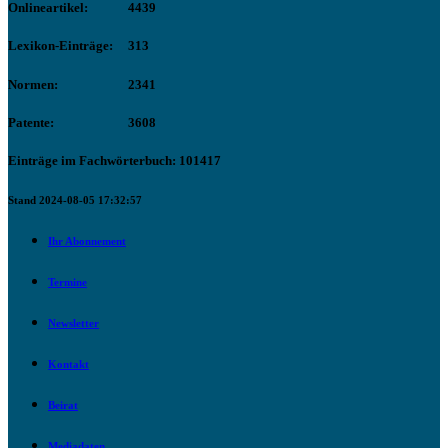
Onlineartikel:
4439
Lexikon-Einträge:
313
Normen:
2341
Patente:
3608
Einträge im Fachwörterbuch: 101417
Stand 2024-08-05 17:32:57
Ihr Abonnement
Termine
Newsletter
Kontakt
Beirat
Mediadaten