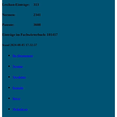
Lexikon-Einträge:
313
Normen:
2341
Patente:
3608
Einträge im Fachwörterbuch: 101417
Stand 2024-08-05 17:32:57
Ihr Abonnement
Termine
Newsletter
Kontakt
Beirat
Mediadaten