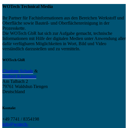
WOTech Technical Media
Ihr Partner für Fachinformationen aus den Bereichen Werkstoff und
Oberfläche sowie Bauteil- und Oberflächenreinigung in der
Prozesskette.
Die WOTech GbR hat sich zur Aufgabe gemacht, technische
Informationen mit Hilfe der digitalen Medien unter Anwendung aller
dafür verfügbaren Möglichkeiten in Wort, Bild und Video
verständlich darzustellen und zu vermitteln.
WOTech GbR
Charlotte Schade
&
Herbert Käszmann
Am Talbach 2
79761 Waldshut-Tiengen
Deutschland
Kontakt
+49 7741 / 8354198
info@wotech-