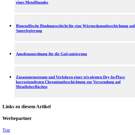
eines Metallbandes
Bimetallische Bindungsschicht für eine Wärmedammbeschichtung auf
Superlegierung
Anodenanordnung für die Galvanisierung
Zusammensetzung und Verfahren einer trivalenten Dry-In-Place
korrosionsfesten Chromiumbeschichtung zur Verwendung auf
Metalloberflächen
Links zu diesem Artikel
Werbepartner
Top