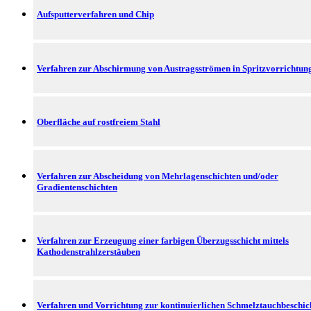
Aufsputterverfahren und Chip
Verfahren zur Abschirmung von Austragsströmen in Spritzvorrichtun
Oberfläche auf rostfreiem Stahl
Verfahren zur Abscheidung von Mehrlagenschichten und/oder
Gradientenschichten
Verfahren zur Erzeugung einer farbigen Überzugsschicht mittels
Kathodenstrahlzerstäuben
Verfahren und Vorrichtung zur kontinuierlichen Schmelztauchbeschi