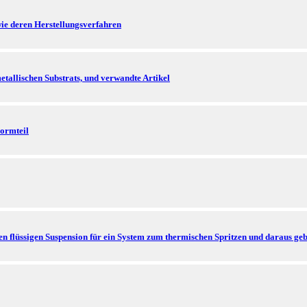
ie deren Herstellungsverfahren
etallischen Substrats, und verwandte Artikel
Formteil
en flüssigen Suspension für ein System zum thermischen Spritzen und daraus ge