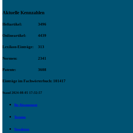
Aktuelle Kennzahlen
Heftartikel:
3496
Onlineartikel:
4439
Lexikon-Einträge:
313
Normen:
2341
Patente:
3608
Einträge im Fachwörterbuch: 101417
Stand 2024-08-05 17:32:57
Ihr Abonnement
Termine
Newsletter