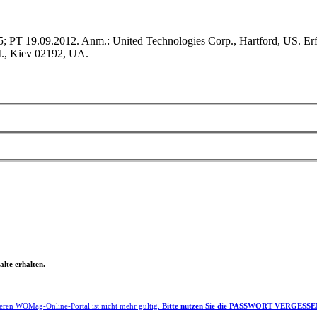
PT 19.09.2012. Anm.: United Technologies Corp., Hartford, US. Erf.
., Kiev 02192, UA.
lte erhalten.
eren WOMag-Online-Portal ist nicht mehr gültig.
Bitte nutzen Sie die PASSWORT VERGESSEN F