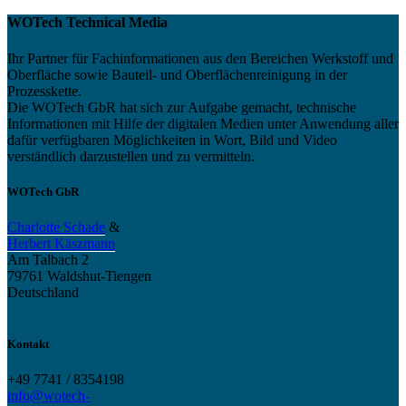
WOTech Technical Media
Ihr Partner für Fachinformationen aus den Bereichen Werkstoff und
Oberfläche sowie Bauteil- und Oberflächenreinigung in der
Prozesskette.
Die WOTech GbR hat sich zur Aufgabe gemacht, technische
Informationen mit Hilfe der digitalen Medien unter Anwendung aller
dafür verfügbaren Möglichkeiten in Wort, Bild und Video
verständlich darzustellen und zu vermitteln.
WOTech GbR
Charlotte Schade
&
Herbert Käszmann
Am Talbach 2
79761 Waldshut-Tiengen
Deutschland
Kontakt
+49 7741 / 8354198
info@wotech-