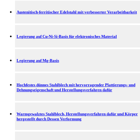
Austenitisch-ferritischer Edelstahl mit verbesserter Verarbeitbarkeit
Legierung auf Cu-Ni-Si-Basis für elektronisches Material
Legierung auf Mg-Basis
Hochfestes dünnes Stahlblech mit hervorragender Plattierungs- und
Dehnungseigenschaft und Herstellungsverfahren dafür
Warmgewalztes Stahlblech, Herstellungsverfahren dafür und Körper
hergestellt durch Dessen Verformung