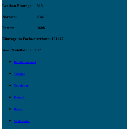
Lexikon-Einträge:
313
Normen:
2341
Patente:
3608
Einträge im Fachwörterbuch: 101417
Stand 2024-08-05 17:32:57
Ihr Abonnement
Termine
Newsletter
Kontakt
Beirat
Mediadaten