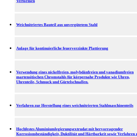
Verformen
Weichnitriertes Bauteil aus unvergütetem Stahl
Anlage für kontinuierliche feuerverzinkte Plattierung
Verwendung eines nickelfreien, molybdänfreien und vanadiumfreien
martensitischen Chromstahls für körpernahe Produkte wie Uhren,
Uhrenteile, Schmuck und Gürtelschnallen.
Verfahren zur Herstellung eines weichnitrierten Stahlmaschinenteils
Hochfestes Aluminiumlegierungsextrudat mit hervorragender
Korrosionsbeständigkeit, Duktilität und Härtbarkeit sowie Verfahren 