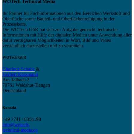
WOTech Technical Media
Ihr Partner für Fachinformationen aus den Bereichen Werkstoff und
Oberfläche sowie Bauteil- und Oberflächenreinigung in der
Prozesskette.
Die WOTech GbR hat sich zur Aufgabe gemacht, technische
Informationen mit Hilfe der digitalen Medien unter Anwendung aller
dafür verfügbaren Möglichkeiten in Wort, Bild und Video
verständlich darzustellen und zu vermitteln.
WOTech GbR
Charlotte Schade
&
Herbert Käszmann
Am Talbach 2
79761 Waldshut-Tiengen
Deutschland
Kontakt
+49 7741 / 8354198
info@wotech-
technical-media.de