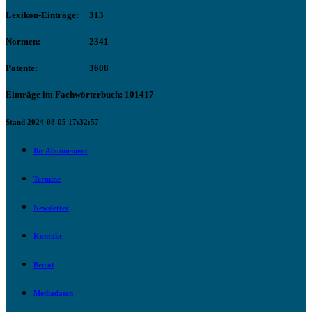
Lexikon-Einträge:
313
Normen:
2341
Patente:
3608
Einträge im Fachwörterbuch: 101417
Stand 2024-08-05 17:32:57
Ihr Abonnement
Termine
Newsletter
Kontakt
Beirat
Mediadaten