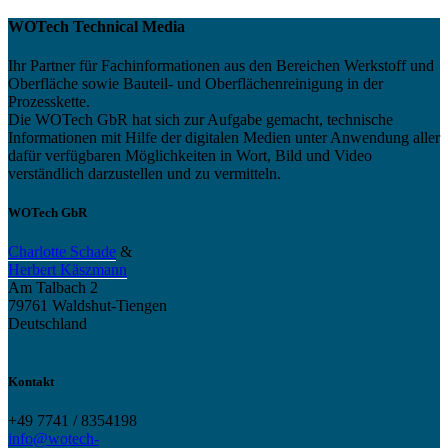
WOTech Technical Media
Ihr Partner für Fachinformationen aus den Bereichen Werkstoff und
Oberfläche sowie Bauteil- und Oberflächenreinigung in der
Prozesskette.
Die WOTech GbR hat sich zur Aufgabe gemacht, technische
Informationen mit Hilfe der digitalen Medien unter Anwendung aller
dafür verfügbaren Möglichkeiten in Wort, Bild und Video
verständlich darzustellen und zu vermitteln.
WOTech GbR
Charlotte Schade
&
Herbert Käszmann
Am Talbach 2
79761 Waldshut-Tiengen
Deutschland
Kontakt
+49 7741 / 8354198
info@wotech-