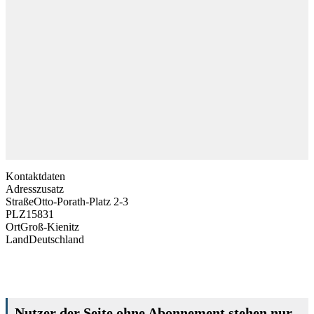
Kontaktdaten
Adresszusatz
Straße
Otto-Porath-Platz 2-3
PLZ
15831
Ort
Groß-Kienitz
Land
Deutschland
Nutzer der Seite ohne Abonnement stehen nur