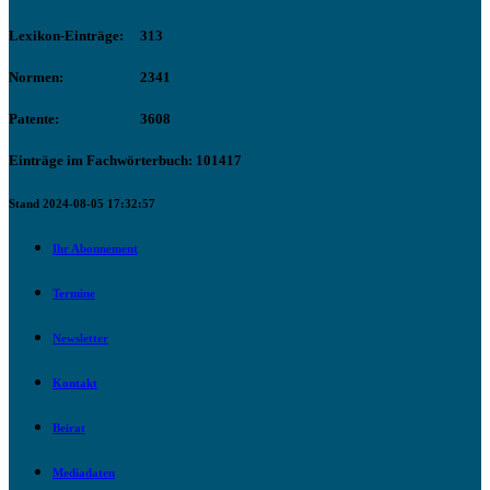
Lexikon-Einträge:
313
Normen:
2341
Patente:
3608
Einträge im Fachwörterbuch: 101417
Stand 2024-08-05 17:32:57
Ihr Abonnement
Termine
Newsletter
Kontakt
Beirat
Mediadaten