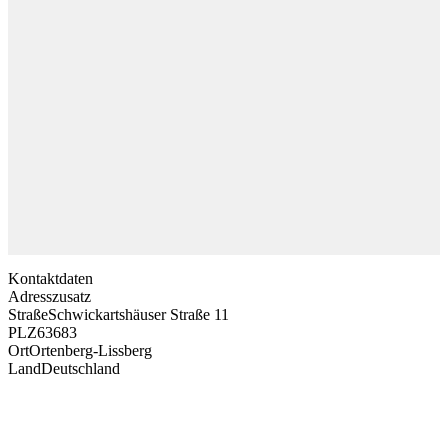
Kontaktdaten
Adresszusatz
Straße
Schwickartshäuser Straße 11
PLZ
63683
Ort
Ortenberg-Lissberg
Land
Deutschland