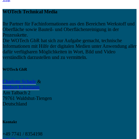
WOTech Technical Media
Ihr Partner für Fachinformationen aus den Bereichen Werkstoff und
Oberfläche sowie Bauteil- und Oberflächenreinigung in der
Prozesskette.
Die WOTech GbR hat sich zur Aufgabe gemacht, technische
Informationen mit Hilfe der digitalen Medien unter Anwendung aller
dafür verfügbaren Möglichkeiten in Wort, Bild und Video
verständlich darzustellen und zu vermitteln.
WOTech GbR
Charlotte Schade
&
Herbert Käszmann
Am Talbach 2
79761 Waldshut-Tiengen
Deutschland
Kontakt
+49 7741 / 8354198