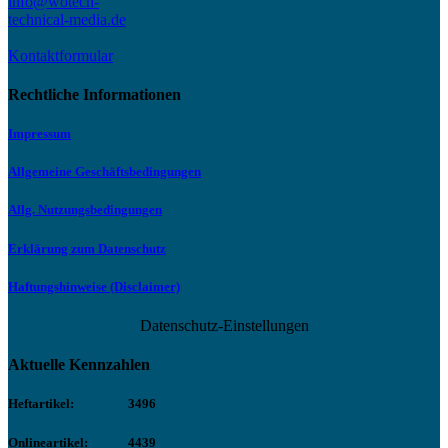
info@wotech-
technical-media.de
Kontaktformular
Rechtliche Informationen
Impressum
Allgemeine Geschäftsbedingungen
Allg. Nutzungsbedingungen
Erklärung zum Datenschutz
Haftungshinweise (Disclaimer)
Datenschutz-Einstellungen
Aktuelle Kennzahlen
Heftartikel:
3496
Onlineartikel:
4439