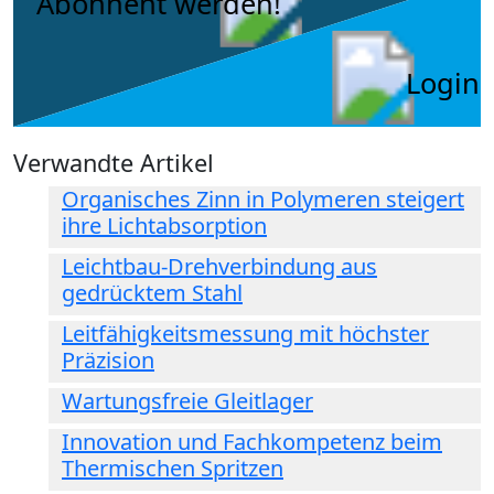
Abonnent werden!
Login
Verwandte Artikel
Organisches Zinn in Polymeren steigert
ihre Lichtabsorption
Leichtbau-Drehverbindung aus
gedrücktem Stahl
Leitfähigkeitsmessung mit höchster
Präzision
Wartungsfreie Gleitlager
Innovation und Fachkompetenz beim
Thermischen Spritzen