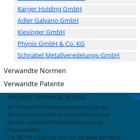
Karger Holding GmbH
Adler Galvano GmbH
Kiesinger GmbH
Phynix GmbH & Co. KG
Schnabel Metallveredelungs-GmbH
Verwandte Normen
Verwandte Patente
WOTech Technical Media
Top
Ihr Partner für Fachinformationen aus den
Bereichen Werkstoff und Oberfläche sowie
Bauteil- und Oberflächenreinigung in der
Prozesskette.
Die WOTech GbR hat sich zur Aufgabe gemacht,