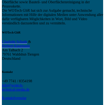
Oberfläche sowie Bauteil- und Oberflächenreinigung in der
Prozesskette.
Die WOTech GbR hat sich zur Aufgabe gemacht, technische
Informationen mit Hilfe der digitalen Medien unter Anwendung aller
dafür verfügbaren Möglichkeiten in Wort, Bild und Video
verständlich darzustellen und zu vermitteln.
WOTech GbR
Charlotte Schade
&
Herbert Käszmann
Am Talbach 2
79761 Waldshut-Tiengen
Deutschland
Kontakt
+49 7741 / 8354198
info@wotech-
technical-media.de
Kontaktformular