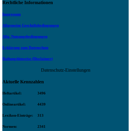
Rechtliche Informationen
Impressum
Allgemeine Geschäftsbedingungen
Allg. Nutzungsbedingungen
Erklärung zum Datenschutz
Haftungshinweise (Disclaimer)
Datenschutz-Einstellungen
Aktuelle Kennzahlen
Heftartikel:
3496
Onlineartikel:
4439
Lexikon-Einträge:
313
Normen:
2341