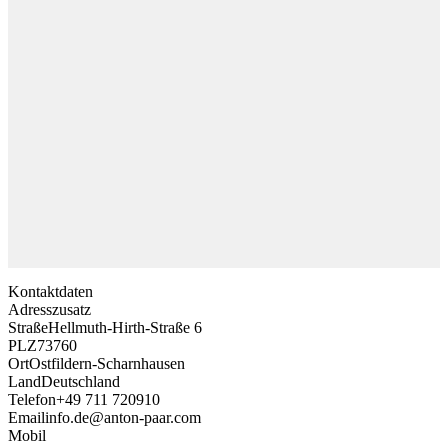
Kontaktdaten
Adresszusatz
Straße
Hellmuth-Hirth-Straße 6
PLZ
73760
Ort
Ostfildern-Scharnhausen
Land
Deutschland
Telefon
+49 711 720910
Email
info.de@anton-paar.com
Mobil