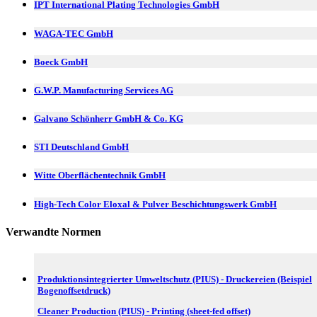
IPT International Plating Technologies GmbH
WAGA-TEC GmbH
Boeck GmbH
G.W.P. Manufacturing Services AG
Galvano Schönherr GmbH & Co. KG
STI Deutschland GmbH
Witte Oberflächentechnik GmbH
High-Tech Color Eloxal & Pulver Beschichtungswerk GmbH
Verwandte Normen
Produktionsintegrierter Umweltschutz (PIUS) - Druckereien (Beispiel
Bogenoffsetdruck)
Cleaner Production (PIUS) - Printing (sheet-fed offset)