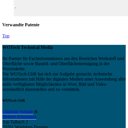
Verwandte Patente
Top
WOTech Technical Media
Ihr Partner für Fachinformationen aus den Bereichen Werkstoff und
Oberfläche sowie Bauteil- und Oberflächenreinigung in der
Prozesskette.
Die WOTech GbR hat sich zur Aufgabe gemacht, technische
Informationen mit Hilfe der digitalen Medien unter Anwendung aller
dafür verfügbaren Möglichkeiten in Wort, Bild und Video
verständlich darzustellen und zu vermitteln.
WOTech GbR
Charlotte Schade
&
Herbert Käszmann
Am Talbach 2
79761 Waldshut-Tiengen