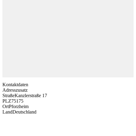
Kontaktdaten
Adresszusatz
Straße
Kanzlerstraße 17
PLZ
75175
Ort
Pforzheim
Land
Deutschland