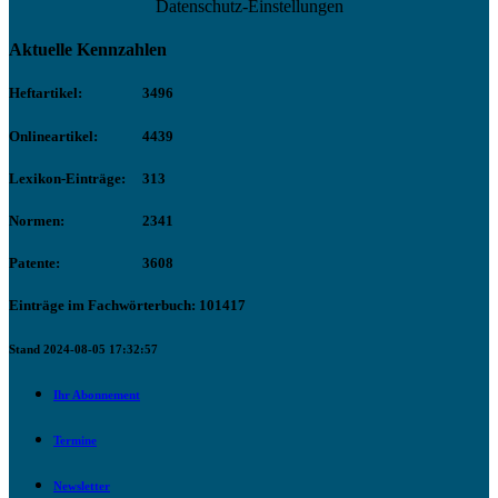
Datenschutz-Einstellungen
Aktuelle Kennzahlen
Heftartikel:
3496
Onlineartikel:
4439
Lexikon-Einträge:
313
Normen:
2341
Patente:
3608
Einträge im Fachwörterbuch: 101417
Stand 2024-08-05 17:32:57
Ihr Abonnement
Termine
Newsletter