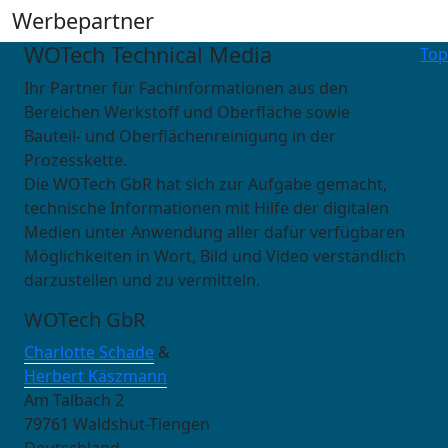
Werbepartner
WOTech Technical Media
Top
Ihr Partner für Fachinformationen aus den
Bereichen Werkstoff und Oberfläche sowie
Bauteil- und Oberflächenreinigung in der
Prozesskette.
Die WOTech GbR hat sich zur Aufgabe gemacht,
technische Informationen mit Hilfe der digitalen
Medien unter Anwendung aller dafür verfügbaren
Möglichkeiten in Wort, Bild und Video verständlich
darzustellen und zu vermitteln.
WOTech GbR
Charlotte Schade
&
Herbert Käszmann
Am Talbach 2
79761 Waldshut-Tiengen
Deutschland