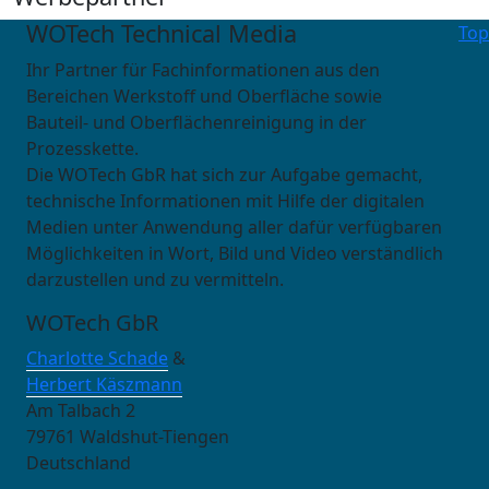
WOTech Technical Media
Top
Ihr Partner für Fachinformationen aus den
Bereichen Werkstoff und Oberfläche sowie
Bauteil- und Oberflächenreinigung in der
Prozesskette.
Die WOTech GbR hat sich zur Aufgabe gemacht,
technische Informationen mit Hilfe der digitalen
Medien unter Anwendung aller dafür verfügbaren
Möglichkeiten in Wort, Bild und Video verständlich
darzustellen und zu vermitteln.
WOTech GbR
Charlotte Schade
&
Herbert Käszmann
Am Talbach 2
79761 Waldshut-Tiengen
Deutschland