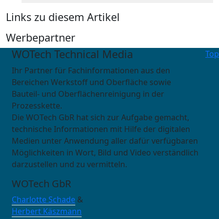
Links zu diesem Artikel
Werbepartner
WOTech Technical Media
Top
Ihr Partner für Fachinformationen aus den
Bereichen Werkstoff und Oberfläche sowie
Bauteil- und Oberflächenreinigung in der
Prozesskette.
Die WOTech GbR hat sich zur Aufgabe gemacht,
technische Informationen mit Hilfe der digitalen
Medien unter Anwendung aller dafür verfügbaren
Möglichkeiten in Wort, Bild und Video verständlich
darzustellen und zu vermitteln.
WOTech GbR
Charlotte Schade
&
Herbert Käszmann