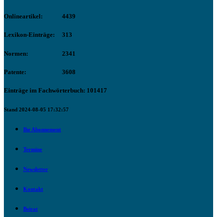
Onlineartikel:
4439
Lexikon-Einträge:
313
Normen:
2341
Patente:
3608
Einträge im Fachwörterbuch: 101417
Stand 2024-08-05 17:32:57
Ihr Abonnement
Termine
Newsletter
Kontakt
Beirat