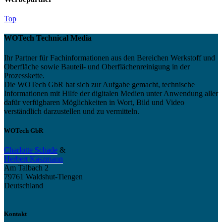
Top
WOTech Technical Media
Ihr Partner für Fachinformationen aus den Bereichen Werkstoff und
Oberfläche sowie Bauteil- und Oberflächenreinigung in der
Prozesskette.
Die WOTech GbR hat sich zur Aufgabe gemacht, technische
Informationen mit Hilfe der digitalen Medien unter Anwendung aller
dafür verfügbaren Möglichkeiten in Wort, Bild und Video
verständlich darzustellen und zu vermitteln.
WOTech GbR
Charlotte Schade
&
Herbert Käszmann
Am Talbach 2
79761 Waldshut-Tiengen
Deutschland
Kontakt