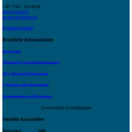
+49 7741 / 8354198
info@wotech-
technical-media.de
Kontaktformular
Rechtliche Informationen
Impressum
Allgemeine Geschäftsbedingungen
Allg. Nutzungsbedingungen
Erklärung zum Datenschutz
Haftungshinweise (Disclaimer)
Datenschutz-Einstellungen
Aktuelle Kennzahlen
Heftartikel:
3496