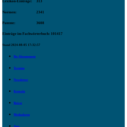
Lexikon-Einträge:
313
Normen:
2341
Patente:
3608
Einträge im Fachwörterbuch: 101417
Stand 2024-08-05 17:32:57
Ihr Abonnement
Termine
Newsletter
Kontakt
Beirat
Mediadaten
App