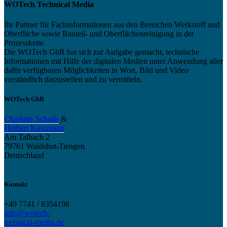
WOTech Technical Media
Ihr Partner für Fachinformationen aus den Bereichen Werkstoff und
Oberfläche sowie Bauteil- und Oberflächenreinigung in der
Prozesskette.
Die WOTech GbR hat sich zur Aufgabe gemacht, technische
Informationen mit Hilfe der digitalen Medien unter Anwendung aller
dafür verfügbaren Möglichkeiten in Wort, Bild und Video
verständlich darzustellen und zu vermitteln.
WOTech GbR
Charlotte Schade
&
Herbert Käszmann
Am Talbach 2
79761 Waldshut-Tiengen
Deutschland
Kontakt
+49 7741 / 8354198
info@wotech-
technical-media.de