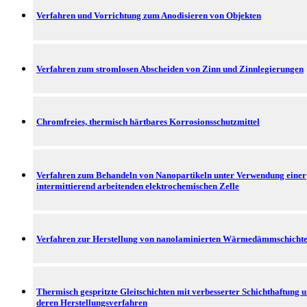
Verfahren und Vorrichtung zum Anodisieren von Objekten
Verfahren zum stromlosen Abscheiden von Zinn und Zinnlegierungen
Chromfreies, thermisch härtbares Korrosionsschutzmittel
Verfahren zum Behandeln von Nanopartikeln unter Verwendung einer
intermittierend arbeitenden elektrochemischen Zelle
Verfahren zur Herstellung von nanolaminierten Wärmedämmschicht
Thermisch gespritzte Gleitschichten mit verbesserter Schichthaftung 
deren Herstellungsverfahren