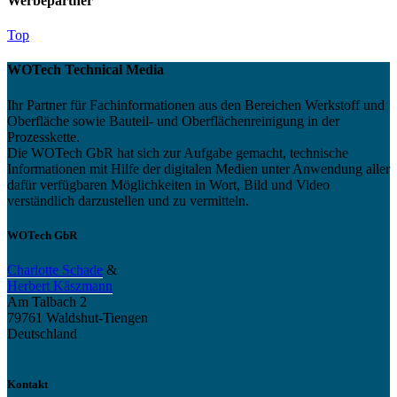
Werbepartner
Top
WOTech Technical Media
Ihr Partner für Fachinformationen aus den Bereichen Werkstoff und
Oberfläche sowie Bauteil- und Oberflächenreinigung in der
Prozesskette.
Die WOTech GbR hat sich zur Aufgabe gemacht, technische
Informationen mit Hilfe der digitalen Medien unter Anwendung aller
dafür verfügbaren Möglichkeiten in Wort, Bild und Video
verständlich darzustellen und zu vermitteln.
WOTech GbR
Charlotte Schade
&
Herbert Käszmann
Am Talbach 2
79761 Waldshut-Tiengen
Deutschland
Kontakt