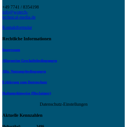
+49 7741 / 8354198
info@wotech-
technical-media.de
Kontaktformular
Rechtliche Informationen
Impressum
Allgemeine Geschäftsbedingungen
Allg. Nutzungsbedingungen
Erklärung zum Datenschutz
Haftungshinweise (Disclaimer)
Datenschutz-Einstellungen
Aktuelle Kennzahlen
Heftartikel:
3496