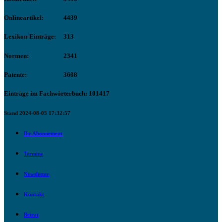
Onlineartikel:
4439
Lexikon-Einträge:
313
Normen:
2341
Patente:
3608
Einträge im Fachwörterbuch: 101417
Stand 2024-08-05 17:32:57
Ihr Abonnement
Termine
Newsletter
Kontakt
Beirat