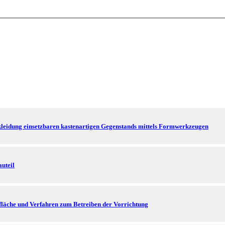
rkleidung einsetzbaren kastenartigen Gegenstands mittels Formwerkzeugen
uteil
läche und Verfahren zum Betreiben der Vorrichtung