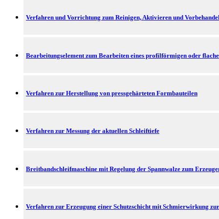
Verfahren und Vorrichtung zum Reinigen, Aktivieren und Vorbehandel
Bearbeitungselement zum Bearbeiten eines profilförmigen oder flach
Verfahren zur Herstellung von pressgehärteten Formbauteilen
Verfahren zur Messung der aktuellen Schleiftiefe
Breitbandschleifmaschine mit Regelung der Spannwalze zum Erzeugen
Verfahren zur Erzeugung einer Schutzschicht mit Schmierwirkung 