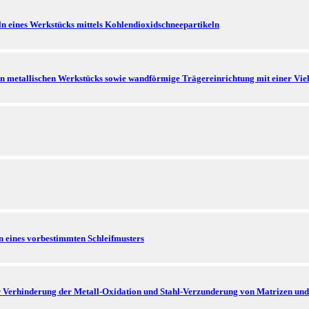
n eines Werkstücks mittels Kohlendioxidschneepartikeln
en metallischen Werkstücks sowie wandförmige Trägereinrichtung mit einer Vie
 eines vorbestimmten Schleifmusters
zur Verhinderung der Metall-Oxidation und Stahl-Verzunderung von Matrize