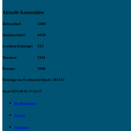
Aktuelle Kennzahlen
Heftartikel:
3496
Onlineartikel:
4439
Lexikon-Einträge:
313
Normen:
2341
Patente:
3608
Einträge im Fachwörterbuch: 101417
Stand 2024-08-05 17:32:57
Ihr Abonnement
Termine
Newsletter