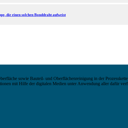
pe, die einen solchen Bonddraht aufweist
berfläche sowie Bauteil- und Oberflächenreinigung in der Prozesskette
nen mit Hilfe der digitalen Medien unter Anwendung aller dafür verf