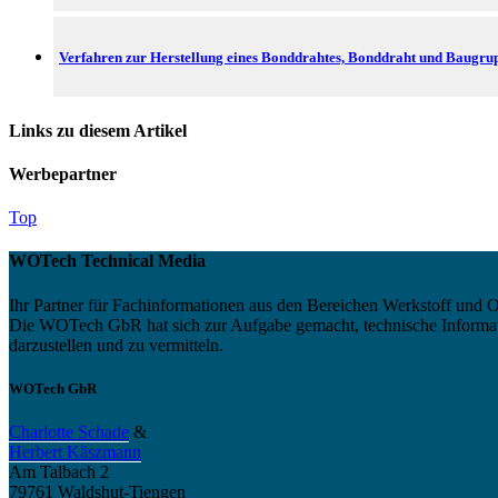
Verfahren zur Herstellung eines Bonddrahtes, Bonddraht und Baugrup
Links zu diesem Artikel
Werbepartner
Top
WOTech Technical Media
Ihr Partner für Fachinformationen aus den Bereichen Werkstoff und O
Die WOTech GbR hat sich zur Aufgabe gemacht, technische Informatio
darzustellen und zu vermitteln.
WOTech GbR
Charlotte Schade
&
Herbert Käszmann
Am Talbach 2
79761 Waldshut-Tiengen