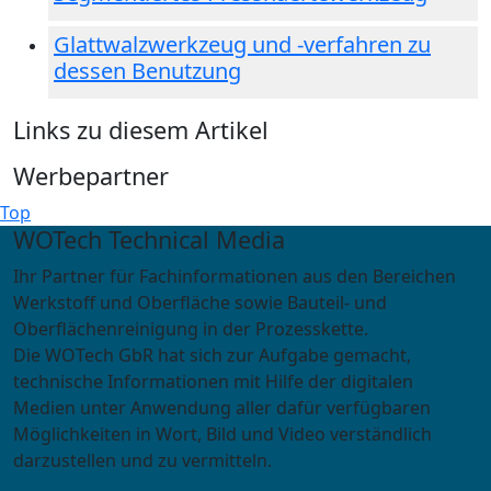
Glattwalzwerkzeug und -verfahren zu
dessen Benutzung
Links zu diesem Artikel
Werbepartner
Top
WOTech Technical Media
Ihr Partner für Fachinformationen aus den Bereichen
Werkstoff und Oberfläche sowie Bauteil- und
Oberflächenreinigung in der Prozesskette.
Die WOTech GbR hat sich zur Aufgabe gemacht,
technische Informationen mit Hilfe der digitalen
Medien unter Anwendung aller dafür verfügbaren
Möglichkeiten in Wort, Bild und Video verständlich
darzustellen und zu vermitteln.