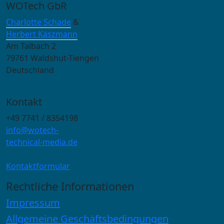
WOTech GbR
Charlotte Schade
&
Herbert Käszmann
Am Talbach 2
79761 Waldshut-Tiengen
Deutschland
Kontakt
+49 7741 / 8354198
info@wotech-
technical-media.de
Kontaktformular
Rechtliche Informationen
Impressum
Allgemeine Geschäftsbedingungen