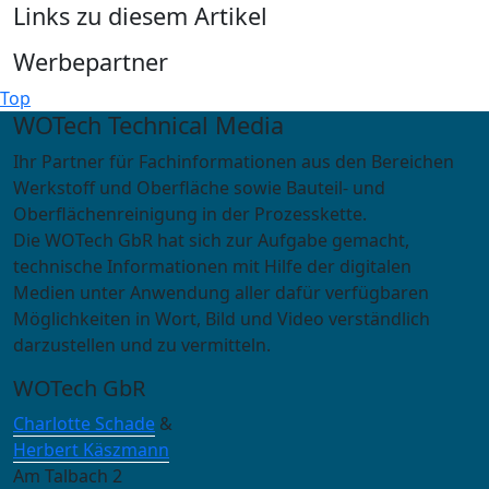
Links zu diesem Artikel
Werbepartner
Top
WOTech Technical Media
Ihr Partner für Fachinformationen aus den Bereichen
Werkstoff und Oberfläche sowie Bauteil- und
Oberflächenreinigung in der Prozesskette.
Die WOTech GbR hat sich zur Aufgabe gemacht,
technische Informationen mit Hilfe der digitalen
Medien unter Anwendung aller dafür verfügbaren
Möglichkeiten in Wort, Bild und Video verständlich
darzustellen und zu vermitteln.
WOTech GbR
Charlotte Schade
&
Herbert Käszmann
Am Talbach 2