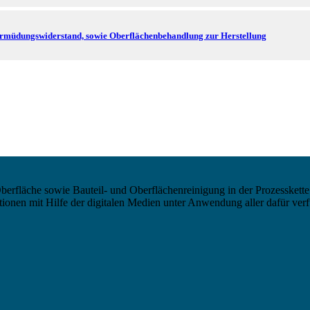
ermüdungswiderstand, sowie Oberflächenbehandlung zur Herstellung
berfläche sowie Bauteil- und Oberflächenreinigung in der Prozesskette
nen mit Hilfe der digitalen Medien unter Anwendung aller dafür verf