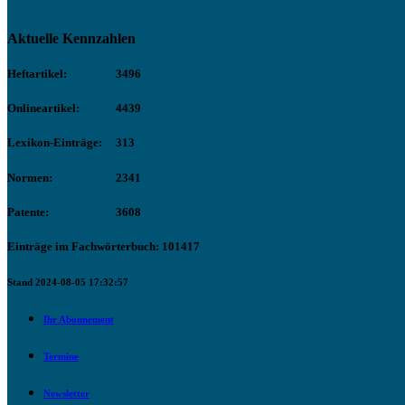
Aktuelle Kennzahlen
Heftartikel:
3496
Onlineartikel:
4439
Lexikon-Einträge:
313
Normen:
2341
Patente:
3608
Einträge im Fachwörterbuch: 101417
Stand 2024-08-05 17:32:57
Ihr Abonnement
Termine
Newsletter