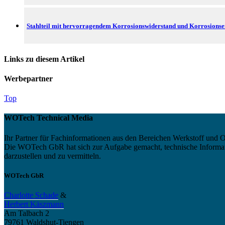
Stahlteil mit hervorragendem Korrosionswiderstand und Korrosions
Links zu diesem Artikel
Werbepartner
Top
WOTech Technical Media
Ihr Partner für Fachinformationen aus den Bereichen Werkstoff und O
Die WOTech GbR hat sich zur Aufgabe gemacht, technische Informatio
darzustellen und zu vermitteln.
WOTech GbR
Charlotte Schade
&
Herbert Käszmann
Am Talbach 2
79761 Waldshut-Tiengen