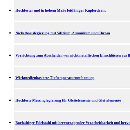
Hochfester und in hohem Maße leitfähiger Kupferdraht
Nickelbasislegierung mit Silizium, Aluminium und Chrom
Vorrichtung zum Abscheiden von nichtmetallischen Einschlüssen aus f
Wirkmedienbasierte Tieftemperaturumformung
Hochfeste Messinglegierung für Gleitelemente und Gleitelemente
Borhaltiger Edelstahl mit hervorragender Verarbeitbarkeit und her