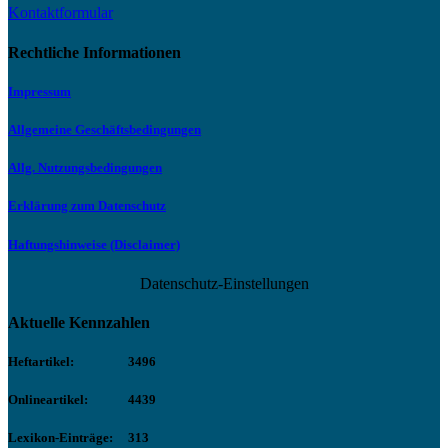
Kontaktformular
Rechtliche Informationen
Impressum
Allgemeine Geschäftsbedingungen
Allg. Nutzungsbedingungen
Erklärung zum Datenschutz
Haftungshinweise (Disclaimer)
Datenschutz-Einstellungen
Aktuelle Kennzahlen
Heftartikel:
3496
Onlineartikel:
4439
Lexikon-Einträge:
313