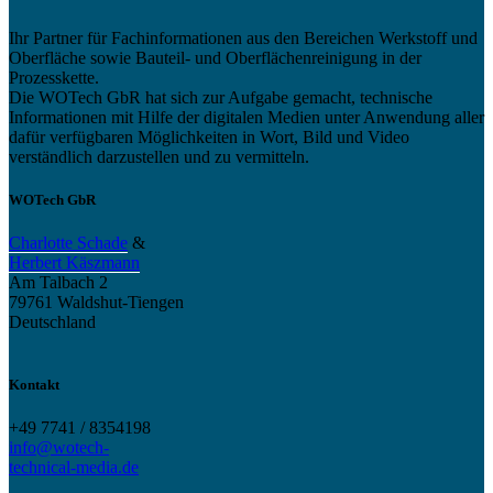
Ihr Partner für Fachinformationen aus den Bereichen Werkstoff und
Oberfläche sowie Bauteil- und Oberflächenreinigung in der
Prozesskette.
Die WOTech GbR hat sich zur Aufgabe gemacht, technische
Informationen mit Hilfe der digitalen Medien unter Anwendung aller
dafür verfügbaren Möglichkeiten in Wort, Bild und Video
verständlich darzustellen und zu vermitteln.
WOTech GbR
Charlotte Schade
&
Herbert Käszmann
Am Talbach 2
79761 Waldshut-Tiengen
Deutschland
Kontakt
+49 7741 / 8354198
info@wotech-
technical-media.de