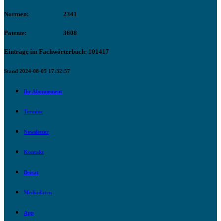
Normen:
2341
Patente:
3608
Einträge im Fachwörterbuch: 101417
Stand 2024-08-05 17:32:57
Ihr Abonnement
Termine
Newsletter
Kontakt
Beirat
Mediadaten
App