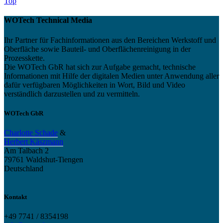
Top
WOTech Technical Media
Ihr Partner für Fachinformationen aus den Bereichen Werkstoff und
Oberfläche sowie Bauteil- und Oberflächenreinigung in der
Prozesskette.
Die WOTech GbR hat sich zur Aufgabe gemacht, technische
Informationen mit Hilfe der digitalen Medien unter Anwendung aller
dafür verfügbaren Möglichkeiten in Wort, Bild und Video
verständlich darzustellen und zu vermitteln.
WOTech GbR
Charlotte Schade
&
Herbert Käszmann
Am Talbach 2
79761 Waldshut-Tiengen
Deutschland
Kontakt
+49 7741 / 8354198