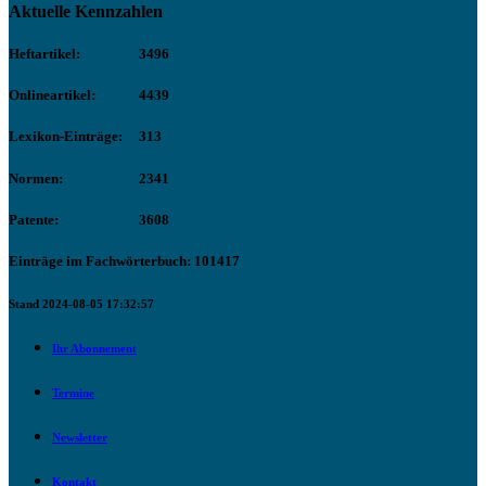
Aktuelle Kennzahlen
Heftartikel:
3496
Onlineartikel:
4439
Lexikon-Einträge:
313
Normen:
2341
Patente:
3608
Einträge im Fachwörterbuch: 101417
Stand 2024-08-05 17:32:57
Ihr Abonnement
Termine
Newsletter
Kontakt