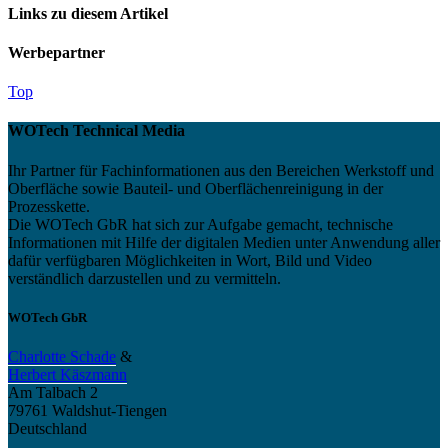
Links zu diesem Artikel
Werbepartner
Top
WOTech Technical Media
Ihr Partner für Fachinformationen aus den Bereichen Werkstoff und
Oberfläche sowie Bauteil- und Oberflächenreinigung in der
Prozesskette.
Die WOTech GbR hat sich zur Aufgabe gemacht, technische
Informationen mit Hilfe der digitalen Medien unter Anwendung aller
dafür verfügbaren Möglichkeiten in Wort, Bild und Video
verständlich darzustellen und zu vermitteln.
WOTech GbR
Charlotte Schade
&
Herbert Käszmann
Am Talbach 2
79761 Waldshut-Tiengen
Deutschland