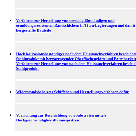
Verfahren zur Herstellung von verschleißbeständigen und
ermüdungsresistenten Randschichten in Titan-Legierungen und damit
hergestellte Bauteile
Hoch korrosionsbeständiges nach dem Heisstauchverfahren beschichte
Stahlprodukt mit hervorragender Oberflächenglätte und Formbarkeit
Verfahren zur Herstellung von nach dem Heisstauchverfahren beschic
Stahlprodukt
Widerstandsbeheiztes Schiffchen und Herstellungsverfahren dafür
Vorrichtung zur Beschichtung von Substraten mittels
Hochgeschwindigkeitsflammspritzen