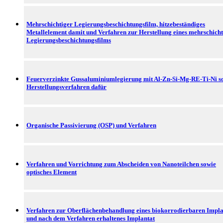
Mehrschichtiger Legierungsbeschichtungsfilm, hitzebeständiges
Metallelement damit und Verfahren zur Herstellung eines mehrschich
Legierungsbeschichtungsfilms
Feuerverzinkte Gussaluminiumlegierung mit Al-Zn-Si-Mg-RE-Ti-Ni s
Herstellungsverfahren dafür
Organische Passivierung (OSP) und Verfahren
Verfahren und Vorrichtung zum Abscheiden von Nanoteilchen sowie
optisches Element
Verfahren zur Oberflächenbehandlung eines biokorrodierbaren Impla
und nach dem Verfahren erhaltenes Implantat