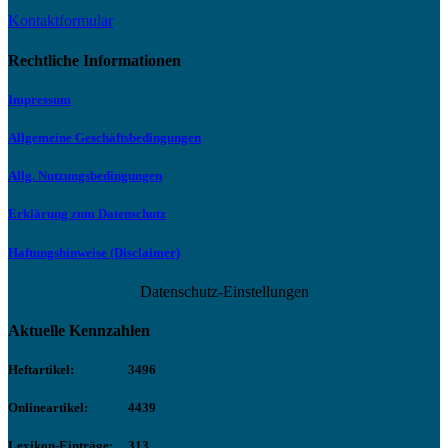
Kontaktformular
Rechtliche Informationen
Impressum
Allgemeine Geschäftsbedingungen
Allg. Nutzungsbedingungen
Erklärung zum Datenschutz
Haftungshinweise (Disclaimer)
Datenschutz-Einstellungen
Aktuelle Kennzahlen
Heftartikel:
3496
Onlineartikel:
4439
Lexikon-Einträge:
313