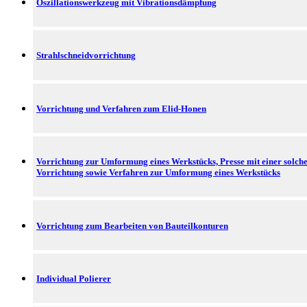
Oszillationswerkzeug mit Vibrationsdämpfung
Strahlschneidvorrichtung
Vorrichtung und Verfahren zum Elid-Honen
Vorrichtung zur Umformung eines Werkstücks, Presse mit einer solch
Vorrichtung sowie Verfahren zur Umformung eines Werkstücks
Vorrichtung zum Bearbeiten von Bauteilkonturen
Individual Polierer