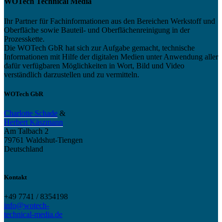
WOTech Technical Media
Ihr Partner für Fachinformationen aus den Bereichen Werkstoff und
Oberfläche sowie Bauteil- und Oberflächenreinigung in der
Prozesskette.
Die WOTech GbR hat sich zur Aufgabe gemacht, technische
Informationen mit Hilfe der digitalen Medien unter Anwendung aller
dafür verfügbaren Möglichkeiten in Wort, Bild und Video
verständlich darzustellen und zu vermitteln.
WOTech GbR
Charlotte Schade
&
Herbert Käszmann
Am Talbach 2
79761 Waldshut-Tiengen
Deutschland
Kontakt
+49 7741 / 8354198
info@wotech-
technical-media.de