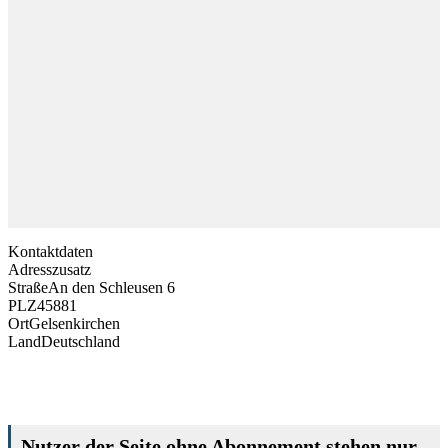
Kontaktdaten
Adresszusatz
Straße
An den Schleusen 6
PLZ
45881
Ort
Gelsenkirchen
Land
Deutschland
Nutzer der Seite ohne Abonnement stehen nur