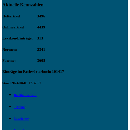
Aktuelle Kennzahlen
Heftartikel:
3496
Onlineartikel:
4439
Lexikon-Einträge:
313
Normen:
2341
Patente:
3608
Einträge im Fachwörterbuch: 101417
Stand 2024-08-05 17:32:57
Ihr Abonnement
Termine
Newsletter