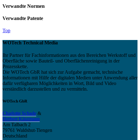
Verwandte Normen
Verwandte Patente
Top
WOTech Technical Media
Ihr Partner für Fachinformationen aus den Bereichen Werkstoff und
Oberfläche sowie Bauteil- und Oberflächenreinigung in der
Prozesskette.
Die WOTech GbR hat sich zur Aufgabe gemacht, technische
Informationen mit Hilfe der digitalen Medien unter Anwendung aller
dafür verfügbaren Möglichkeiten in Wort, Bild und Video
verständlich darzustellen und zu vermitteln.
WOTech GbR
Charlotte Schade
&
Herbert Käszmann
Am Talbach 2
79761 Waldshut-Tiengen
Deutschland