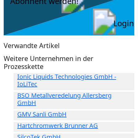
Abonnent werden!
Login
Verwandte Artikel
Weitere Unternehmen in der
Prozesskette
Ionic Liquids Technologies GmbH -
IoLiTec
BSO Metallveredelung Allersberg
GmbH
GMV Sanli GmbH
Hartchromwerk Brunner AG
SilcoTek GmbH