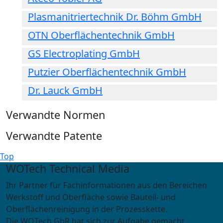
Plasmanitriertechnik Dr. Böhm GmbH
OTN Oberflächentechnik GmbH
GS Electroplating GmbH
Putzier Oberflächentechnik GmbH
Dr. Lauck GmbH
Verwandte Normen
Verwandte Patente
Top
WOTech Technical Media
Ihr Partner für Fachinformationen aus den Bereichen
Werkstoff und Oberfläche sowie Bauteil- und
Oberflächenreinigung in der Prozesskette.
Die WOTech GbR hat sich zur Aufgabe gemacht,