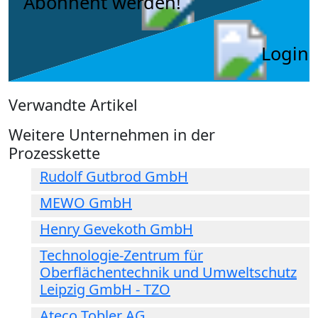
Abonnent werden!
Login
Verwandte Artikel
Weitere Unternehmen in der
Prozesskette
Rudolf Gutbrod GmbH
MEWO GmbH
Henry Gevekoth GmbH
Technologie-Zentrum für
Oberflächentechnik und Umweltschutz
Leipzig GmbH - TZO
Ateco Tobler AG