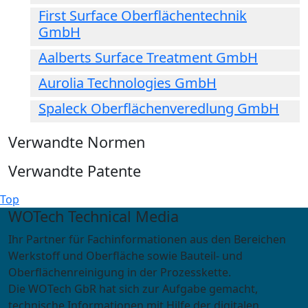
First Surface Oberflächentechnik
GmbH
Aalberts Surface Treatment GmbH
Aurolia Technologies GmbH
Spaleck Oberflächenveredlung GmbH
Verwandte Normen
Verwandte Patente
Top
WOTech Technical Media
Ihr Partner für Fachinformationen aus den Bereichen
Werkstoff und Oberfläche sowie Bauteil- und
Oberflächenreinigung in der Prozesskette.
Die WOTech GbR hat sich zur Aufgabe gemacht,
technische Informationen mit Hilfe der digitalen