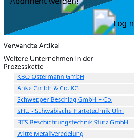
Abonnent werden!
Login
Verwandte Artikel
Weitere Unternehmen in der
Prozesskette
KBO Ostermann GmbH
Anke GmbH & Co. KG
Schwepper Beschlag GmbH + Co.
SHU - Schwäbische Härtetechnik Ulm
BTS Beschichtungstechnik Stütz GmbH
Witte Metallveredelung