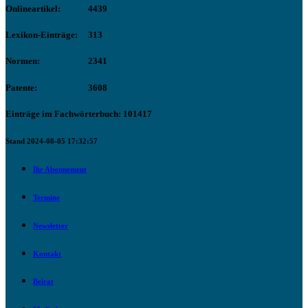
Onlineartikel:
4439
Lexikon-Einträge:
313
Normen:
2341
Patente:
3608
Einträge im Fachwörterbuch: 101417
Stand 2024-08-05 17:32:57
Ihr Abonnement
Termine
Newsletter
Kontakt
Beirat