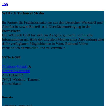
Top
WOTech Technical Media
Ihr Partner für Fachinformationen aus den Bereichen Werkstoff und
Oberfläche sowie Bauteil- und Oberflächenreinigung in der
Prozesskette.
Die WOTech GbR hat sich zur Aufgabe gemacht, technische
Informationen mit Hilfe der digitalen Medien unter Anwendung aller
dafür verfügbaren Möglichkeiten in Wort, Bild und Video
verständlich darzustellen und zu vermitteln.
WOTech GbR
Charlotte Schade
&
Herbert Käszmann
Am Talbach 2
79761 Waldshut-Tiengen
Deutschland
Kontakt