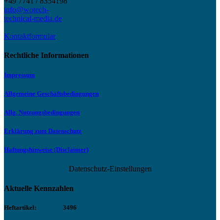
+49 7741 / 8354198
info@wotech-
technical-media.de
Kontaktformular
Rechtliche Informationen
Impressum
Allgemeine Geschäftsbedingungen
Allg. Nutzungsbedingungen
Erklärung zum Datenschutz
Haftungshinweise (Disclaimer)
Datenschutz-Einstellungen
Aktuelle Kennzahlen
Heftartikel:
3496