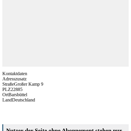
Kontaktdaten
Adresszusatz
Straße
Großer Kamp 9
PLZ
22885
Ort
Barsbüttel
Land
Deutschland
Nutzer der Seite ohne Abonnement stehen nur