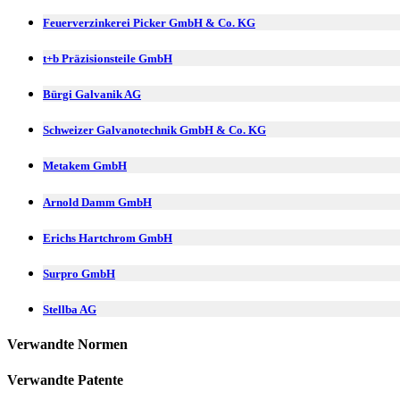
Feuerverzinkerei Picker GmbH & Co. KG
t+b Präzisionsteile GmbH
Bürgi Galvanik AG
Schweizer Galvanotechnik GmbH & Co. KG
Metakem GmbH
Arnold Damm GmbH
Erichs Hartchrom GmbH
Surpro GmbH
Stellba AG
Verwandte Normen
Verwandte Patente