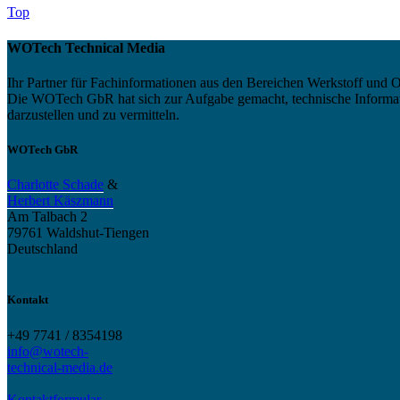
Top
WOTech Technical Media
Ihr Partner für Fachinformationen aus den Bereichen Werkstoff und O
Die WOTech GbR hat sich zur Aufgabe gemacht, technische Informatio
darzustellen und zu vermitteln.
WOTech GbR
Charlotte Schade
&
Herbert Käszmann
Am Talbach 2
79761 Waldshut-Tiengen
Deutschland
Kontakt
+49 7741 / 8354198
info@wotech-
technical-media.de
Kontaktformular