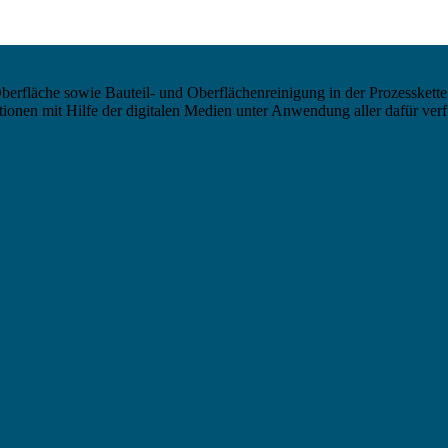
berfläche sowie Bauteil- und Oberflächenreinigung in der Prozesskette
nen mit Hilfe der digitalen Medien unter Anwendung aller dafür verf