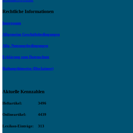
Rechtliche Informationen
Impressum
Allgemeine Geschäftsbedingungen
Allg. Nutzungsbedingungen
Erklärung zum Datenschutz
Haftungshinweise (Disclaimer)
Aktuelle Kennzahlen
Heftartikel:
3496
Onlineartikel:
4439
Lexikon-Einträge:
313