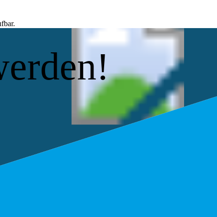
fbar.
werden!