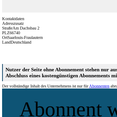
Kontaktdaten
Adresszusatz
Straße
Am Dachsbau 2
PLZ
66740
Ort
Saarlouis-Fraulautern
Land
Deutschland
Nutzer der Seite ohne Abonnement stehen nur aus
Abschluss eines kostengünstigen Abonnements mit
Der vollständige Inhalt des Unternehmens ist nur für
Abonnenten
abru
Abonnent 