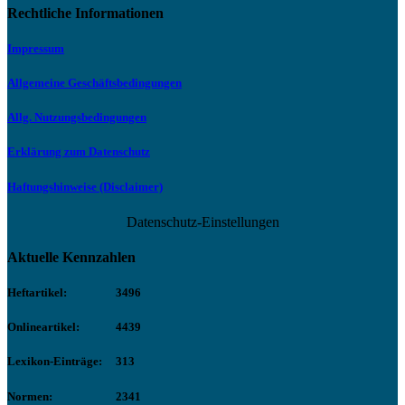
Rechtliche Informationen
Impressum
Allgemeine Geschäftsbedingungen
Allg. Nutzungsbedingungen
Erklärung zum Datenschutz
Haftungshinweise (Disclaimer)
Datenschutz-Einstellungen
Aktuelle Kennzahlen
Heftartikel:
3496
Onlineartikel:
4439
Lexikon-Einträge:
313
Normen:
2341