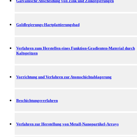
Galvanische Abscheidung von Zink und Zinklegierungen
Goldlegierungs-Hartplattierungsbad
Verfahren zum Herstellen eines Funktion-Gradienten-Material durch
Kaltspritzen
Vorrichtung und Verfahren zur Atomschichtablagerung
Beschichtungsverfahren
Verfahren zur Herstellung von Metall-Nanopartikel-Arrays