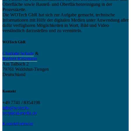
Oberfläche sowie Bauteil- und Oberflächenreinigung in der
Prozesskette.
Die WOTech GbR hat sich zur Aufgabe gemacht, technische
Informationen mit Hilfe der digitalen Medien unter Anwendung aller
dafür verfügbaren Möglichkeiten in Wort, Bild und Video
verständlich darzustellen und zu vermitteln.
WOTech GbR
Charlotte Schade
&
Herbert Käszmann
Am Talbach 2
79761 Waldshut-Tiengen
Deutschland
Kontakt
+49 7741 / 8354198
info@wotech-
technical-media.de
Kontaktformular