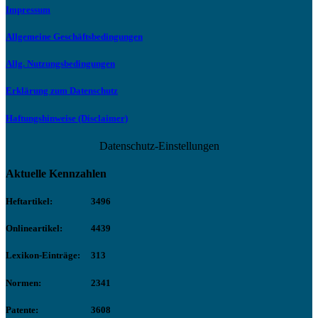
Impressum
Allgemeine Geschäftsbedingungen
Allg. Nutzungsbedingungen
Erklärung zum Datenschutz
Haftungshinweise (Disclaimer)
Datenschutz-Einstellungen
Aktuelle Kennzahlen
Heftartikel:
3496
Onlineartikel:
4439
Lexikon-Einträge:
313
Normen:
2341
Patente:
3608