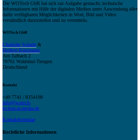
Die WOTech GbR hat sich zur Aufgabe gemacht, technische
Informationen mit Hilfe der digitalen Medien unter Anwendung aller
dafür verfügbaren Möglichkeiten in Wort, Bild und Video
verständlich darzustellen und zu vermitteln.
WOTech GbR
Charlotte Schade
&
Herbert Käszmann
Am Talbach 2
79761 Waldshut-Tiengen
Deutschland
Kontakt
+49 7741 / 8354198
info@wotech-
technical-media.de
Kontaktformular
Rechtliche Informationen