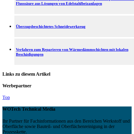
Flusssäure aus Lösungen von Edelstahlbeizanlagen
Überzugsbeschichtetes Schneidewerkzeug
Verfahren zum Reparieren von Wärmedämmschichten mit lokalen
Beschädigungen
Links zu diesem Artikel
Werbepartner
Top
WOTech Technical Media
Ihr Partner für Fachinformationen aus den Bereichen Werkstoff und
Oberfläche sowie Bauteil- und Oberflächenreinigung in der
Prozesskette.