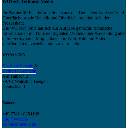
WOTech Technical Media
Ihr Partner für Fachinformationen aus den Bereichen Werkstoff und
Oberfläche sowie Bauteil- und Oberflächenreinigung in der
Prozesskette.
Die WOTech GbR hat sich zur Aufgabe gemacht, technische
Informationen mit Hilfe der digitalen Medien unter Anwendung aller
dafür verfügbaren Möglichkeiten in Wort, Bild und Video
verständlich darzustellen und zu vermitteln.
WOTech GbR
Charlotte Schade
&
Herbert Käszmann
Am Talbach 2
79761 Waldshut-Tiengen
Deutschland
Kontakt
+49 7741 / 8354198
info@wotech-
technical-media.de