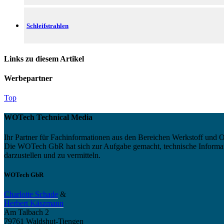
Schleifstrahlen
Links zu diesem Artikel
Werbepartner
Top
WOTech Technical Media
Ihr Partner für Fachinformationen aus den Bereichen Werkstoff und O
Die WOTech GbR hat sich zur Aufgabe gemacht, technische Informatio
darzustellen und zu vermitteln.
WOTech GbR
Charlotte Schade
&
Herbert Käszmann
Am Talbach 2
79761 Waldshut-Tiengen