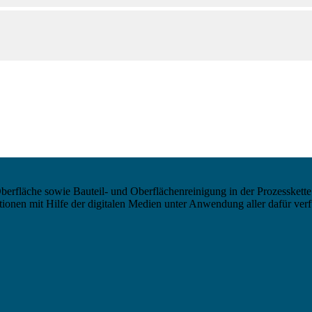
berfläche sowie Bauteil- und Oberflächenreinigung in der Prozesskette
nen mit Hilfe der digitalen Medien unter Anwendung aller dafür verf