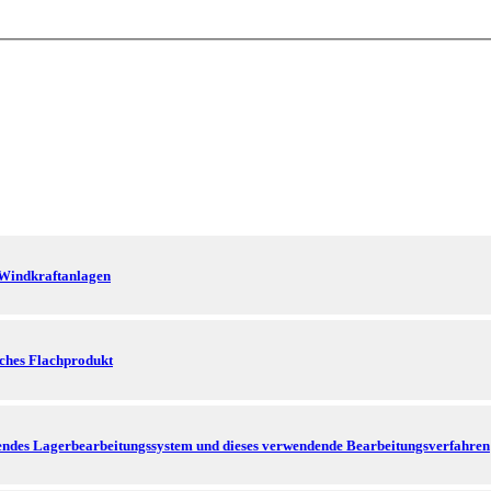
r Windkraftanlagen
sches Flachprodukt
dendes Lagerbearbeitungssystem und dieses verwendende Bearbeitungsverfahren