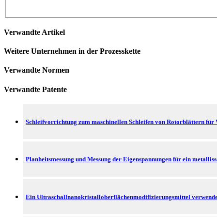
Verwandte Artikel
Weitere Unternehmen in der Prozesskette
Verwandte Normen
Verwandte Patente
Schleifvorrichtung zum maschinellen Schleifen von Rotorblättern fü
Planheitsmessung und Messung der Eigenspannungen für ein metallis
Ein Ultraschallnanokristalloberflächenmodifizierungsmittel verwen