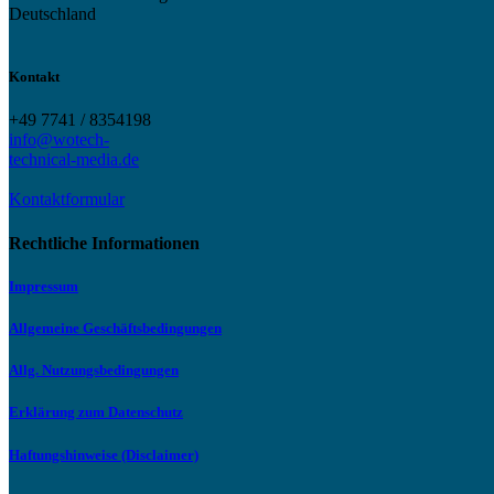
Deutschland
Kontakt
+49 7741 / 8354198
info@wotech-
technical-media.de
Kontaktformular
Rechtliche Informationen
Impressum
Allgemeine Geschäftsbedingungen
Allg. Nutzungsbedingungen
Erklärung zum Datenschutz
Haftungshinweise (Disclaimer)