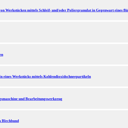
on Werkstücken mittels Schleif- und/oder Poliergranulat in Gegenwart eines f
en
n eines Werkstücks mittels Kohlendioxidschneepartikeln
ngsmaschine und Bearbeitungswerkzeug
em Blechbund