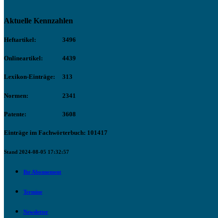
Aktuelle Kennzahlen
Heftartikel:
3496
Onlineartikel:
4439
Lexikon-Einträge:
313
Normen:
2341
Patente:
3608
Einträge im Fachwörterbuch: 101417
Stand 2024-08-05 17:32:57
Ihr Abonnement
Termine
Newsletter