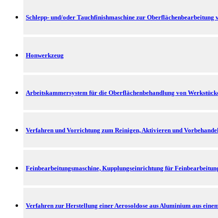
Schlepp- und/oder Tauchfinishmaschine zur Oberflächenbearbeitung v
Honwerkzeug
Arbeitskammersystem für die Oberflächenbehandlung von Werkstück
Verfahren und Vorrichtung zum Reinigen, Aktivieren und Vorbehandel
Feinbearbeitungsmaschine, Kupplungseinrichtung für Feinbearbeitu
Verfahren zur Herstellung einer Aerosoldose aus Aluminium aus ein