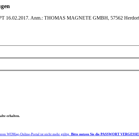
ügen
6; PT 16.02.2017. Anm.: THOMAS MAGNETE GMBH, 57562 Herdorf, DE
lte erhalten.
eren WOMag-Online-Portal ist nicht mehr gültig.
Bitte nutzen Sie die PASSWORT VERGESSEN F