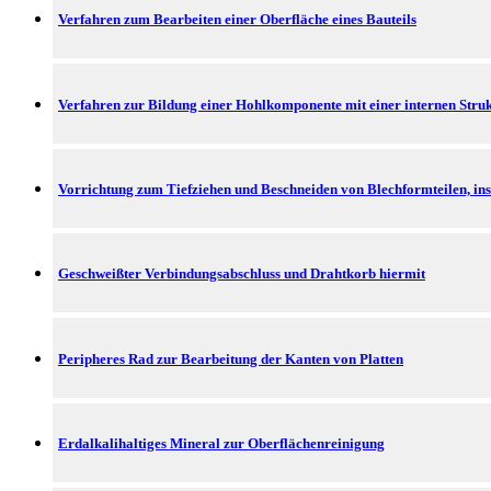
Verfahren zum Bearbeiten einer Oberfläche eines Bauteils
Verfahren zur Bildung einer Hohlkomponente mit einer internen Strukt
Vorrichtung zum Tiefziehen und Beschneiden von Blechformteilen, in
Geschweißter Verbindungsabschluss und Drahtkorb hiermit
Peripheres Rad zur Bearbeitung der Kanten von Platten
Erdalkalihaltiges Mineral zur Oberflächenreinigung