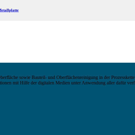
etallplatte
berfläche sowie Bauteil- und Oberflächenreinigung in der Prozesskette
nen mit Hilfe der digitalen Medien unter Anwendung aller dafür verf