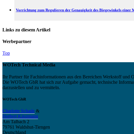
Vorrichtung zum Regulieren der Genauigkeit des Biegewinkels einer M
Links zu diesem Artikel
Werbepartner
Top
WOTech Technical Media
Ihr Partner für Fachinformationen aus den Bereichen Werkstoff und O
Die WOTech GbR hat sich zur Aufgabe gemacht, technische Informatio
darzustellen und zu vermitteln.
WOTech GbR
Charlotte Schade
&
Herbert Käszmann
Am Talbach 2
79761 Waldshut-Tiengen
Deutschland