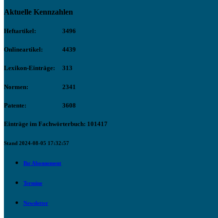
Aktuelle Kennzahlen
Heftartikel:
3496
Onlineartikel:
4439
Lexikon-Einträge:
313
Normen:
2341
Patente:
3608
Einträge im Fachwörterbuch: 101417
Stand 2024-08-05 17:32:57
Ihr Abonnement
Termine
Newsletter