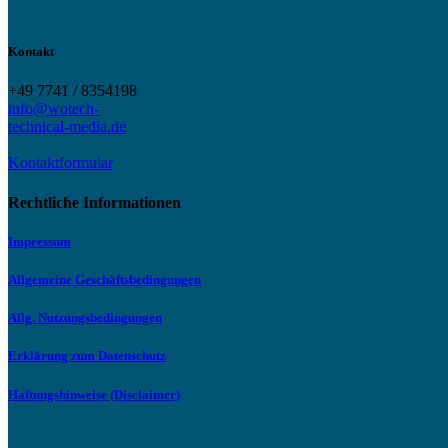
Kontakt
+49 7741 / 8354198
info@wotech-
technical-media.de
Kontaktformular
Rechtliche Informationen
Impressum
Allgemeine Geschäftsbedingungen
Allg. Nutzungsbedingungen
Erklärung zum Datenschutz
Haftungshinweise (Disclaimer)