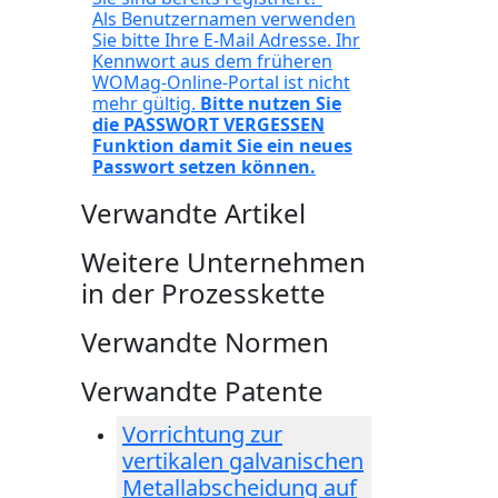
Als Benutzernamen verwenden
Sie bitte Ihre E-Mail Adresse. Ihr
Kennwort aus dem früheren
WOMag-Online-Portal ist nicht
mehr gültig.
Bitte nutzen Sie
die PASSWORT VERGESSEN
Funktion damit Sie ein neues
Passwort setzen können.
Verwandte Artikel
Weitere Unternehmen
in der Prozesskette
Verwandte Normen
Verwandte Patente
Vorrichtung zur
vertikalen galvanischen
Metallabscheidung auf