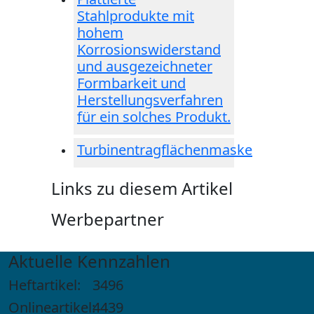
Stahlprodukte mit
hohem
Korrosionswiderstand
und ausgezeichneter
Formbarkeit und
Herstellungsverfahren
für ein solches Produkt.
Turbinentragflächenmaske
Links zu diesem Artikel
Werbepartner
Aktuelle Kennzahlen
Heftartikel:
3496
Onlineartikel:
4439