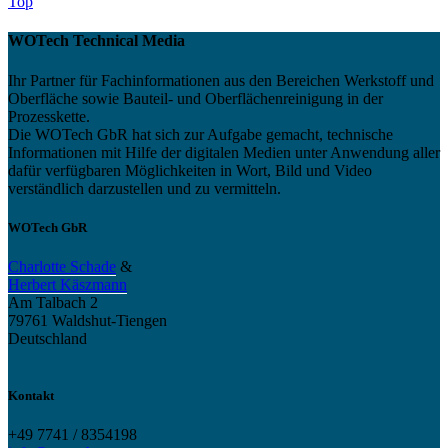
Top
WOTech Technical Media
Ihr Partner für Fachinformationen aus den Bereichen Werkstoff und
Oberfläche sowie Bauteil- und Oberflächenreinigung in der
Prozesskette.
Die WOTech GbR hat sich zur Aufgabe gemacht, technische
Informationen mit Hilfe der digitalen Medien unter Anwendung aller
dafür verfügbaren Möglichkeiten in Wort, Bild und Video
verständlich darzustellen und zu vermitteln.
WOTech GbR
Charlotte Schade
&
Herbert Käszmann
Am Talbach 2
79761 Waldshut-Tiengen
Deutschland
Kontakt
+49 7741 / 8354198