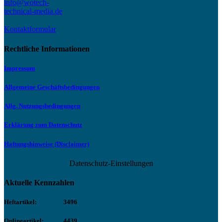
info@wotech-
technical-media.de
Kontaktformular
Rechtliche Informationen
Impressum
Allgemeine Geschäftsbedingungen
Allg. Nutzungsbedingungen
Erklärung zum Datenschutz
Haftungshinweise (Disclaimer)
Datenschutz-Einstellungen
Aktuelle Kennzahlen
Heftartikel:
3496
Onlineartikel:
4439