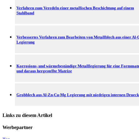
Verfahren zum Veredeln einer metallischen Beschichtung auf einem
Stahlband
Verbessertes Verfahren zum Bearbeiten von Metallblech aus einer Al-
Legierung
Korrosions- und wärmebeständige Metalllegierung für eine Formmatr
und daraus hergestellte Matrize
Grobblech aus Al-Zn-Cu-Mg Legierung mit niedrigen internen Druec
Links zu diesem Artikel
Werbepartner