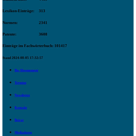
Lexikon-Einträge:
313
Normen:
2341
Patente:
3608
Einträge im Fachwörterbuch: 101417
Stand 2024-08-05 17:32:57
Ihr Abonnement
Termine
Newsletter
Kontakt
Beirat
Mediadaten