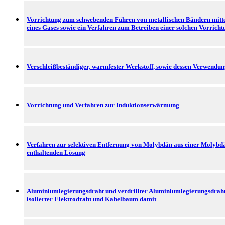
Vorrichtung zum schwebenden Führen von metallischen Bändern mitte
eines Gases sowie ein Verfahren zum Betreiben einer solchen Vorricht
Verschleißbeständiger, warmfester Werkstoff, sowie dessen Verwendu
Vorrichtung und Verfahren zur Induktionserwärmung
Verfahren zur selektiven Entfernung von Molybdän aus einer Molybd
enthaltenden Lösung
Aluminiumlegierungsdraht und verdrillter Aluminiumlegierungsdraht
isolierter Elektrodraht und Kabelbaum damit