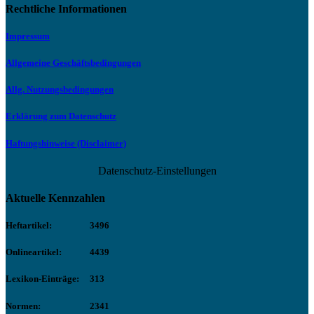
Rechtliche Informationen
Impressum
Allgemeine Geschäftsbedingungen
Allg. Nutzungsbedingungen
Erklärung zum Datenschutz
Haftungshinweise (Disclaimer)
Datenschutz-Einstellungen
Aktuelle Kennzahlen
Heftartikel:
3496
Onlineartikel:
4439
Lexikon-Einträge:
313
Normen:
2341