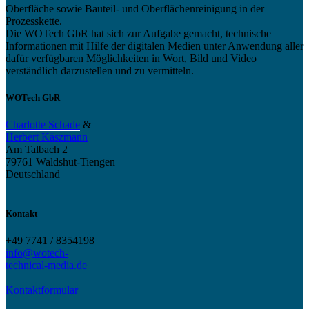
Oberfläche sowie Bauteil- und Oberflächenreinigung in der
Prozesskette.
Die WOTech GbR hat sich zur Aufgabe gemacht, technische
Informationen mit Hilfe der digitalen Medien unter Anwendung aller
dafür verfügbaren Möglichkeiten in Wort, Bild und Video
verständlich darzustellen und zu vermitteln.
WOTech GbR
Charlotte Schade
&
Herbert Käszmann
Am Talbach 2
79761 Waldshut-Tiengen
Deutschland
Kontakt
+49 7741 / 8354198
info@wotech-
technical-media.de
Kontaktformular