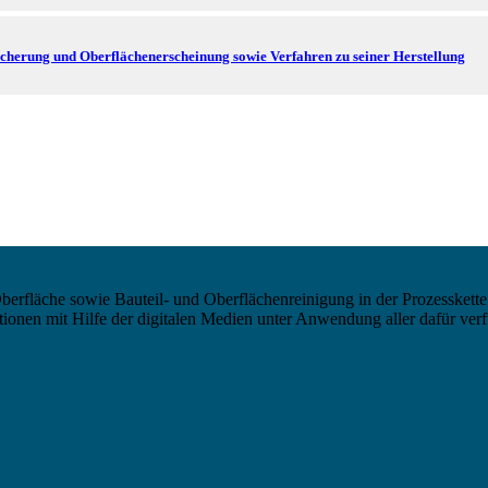
cherung und Oberflächenerscheinung sowie Verfahren zu seiner Herstellung
berfläche sowie Bauteil- und Oberflächenreinigung in der Prozesskette
nen mit Hilfe der digitalen Medien unter Anwendung aller dafür verf