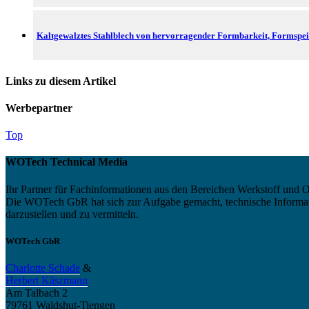
Kaltgewalztes Stahlblech von hervorragender Formbarkeit, Formspei
Links zu diesem Artikel
Werbepartner
Top
WOTech Technical Media
Ihr Partner für Fachinformationen aus den Bereichen Werkstoff und O
Die WOTech GbR hat sich zur Aufgabe gemacht, technische Informatio
darzustellen und zu vermitteln.
WOTech GbR
Charlotte Schade
&
Herbert Käszmann
Am Talbach 2
79761 Waldshut-Tiengen