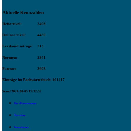
Aktuelle Kennzahlen
Heftartikel:
3496
Onlineartikel:
4439
Lexikon-Einträge:
313
Normen:
2341
Patente:
3608
Einträge im Fachwörterbuch: 101417
Stand 2024-08-05 17:32:57
Ihr Abonnement
Termine
Newsletter