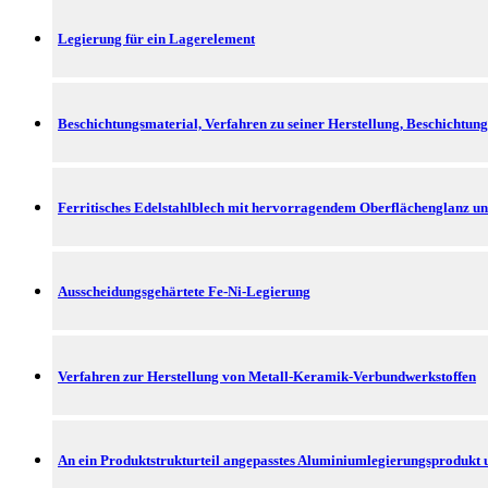
Legierung für ein Lagerelement
Beschichtungsmaterial, Verfahren zu seiner Herstellung, Beschichtung
Ferritisches Edelstahlblech mit hervorragendem Oberflächenglanz un
Ausscheidungsgehärtete Fe-Ni-Legierung
Verfahren zur Herstellung von Metall-Keramik-Verbundwerkstoffen
An ein Produktstrukturteil angepasstes Aluminiumlegierungsprodukt 