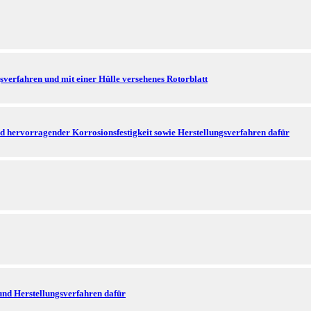
sverfahren und mit einer Hülle versehenes Rotorblatt
d hervorragender Korrosionsfestigkeit sowie Herstellungsverfahren dafür
und Herstellungsverfahren dafür