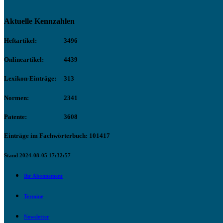
Aktuelle Kennzahlen
Heftartikel:
3496
Onlineartikel:
4439
Lexikon-Einträge:
313
Normen:
2341
Patente:
3608
Einträge im Fachwörterbuch: 101417
Stand 2024-08-05 17:32:57
Ihr Abonnement
Termine
Newsletter