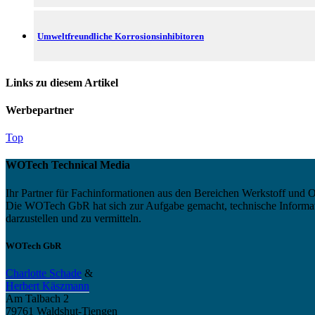
Umweltfreundliche Korrosionsinhibitoren
Links zu diesem Artikel
Werbepartner
Top
WOTech Technical Media
Ihr Partner für Fachinformationen aus den Bereichen Werkstoff und O
Die WOTech GbR hat sich zur Aufgabe gemacht, technische Informatio
darzustellen und zu vermitteln.
WOTech GbR
Charlotte Schade
&
Herbert Käszmann
Am Talbach 2
79761 Waldshut-Tiengen