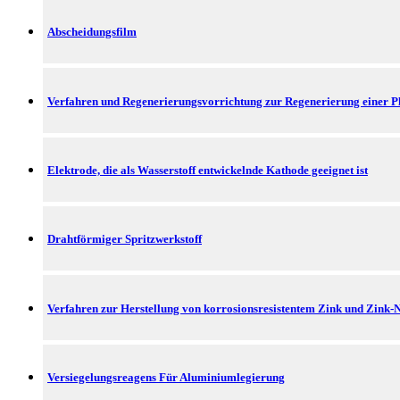
Abscheidungsfilm
Verfahren und Regenerierungsvorrichtung zur Regenerierung einer 
Elektrode, die als Wasserstoff entwickelnde Kathode geeignet ist
Drahtförmiger Spritzwerkstoff
Verfahren zur Herstellung von korrosionsresistentem Zink und Zink-N
Versiegelungsreagens Für Aluminiumlegierung