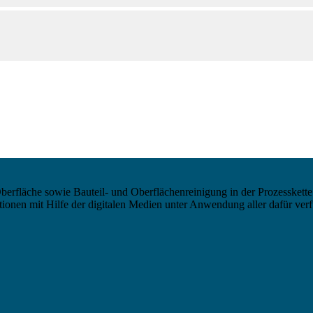
berfläche sowie Bauteil- und Oberflächenreinigung in der Prozesskette
nen mit Hilfe der digitalen Medien unter Anwendung aller dafür verf