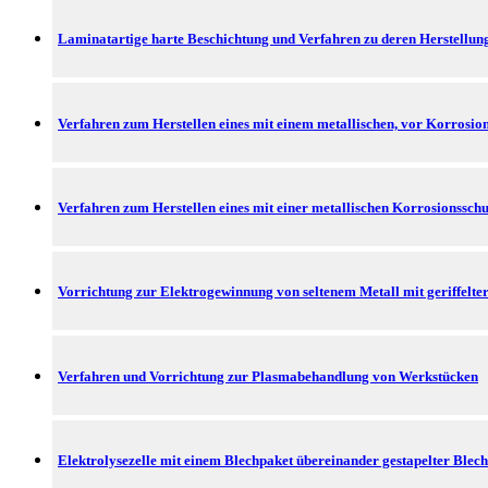
Laminatartige harte Beschichtung und Verfahren zu deren Herstellun
Verfahren zum Herstellen eines mit einem metallischen, vor Korrosio
Verfahren zum Herstellen eines mit einer metallischen Korrosionsschu
Vorrichtung zur Elektrogewinnung von seltenem Metall mit geriffelter
Verfahren und Vorrichtung zur Plasmabehandlung von Werkstücken
Elektrolysezelle mit einem Blechpaket übereinander gestapelter Blec