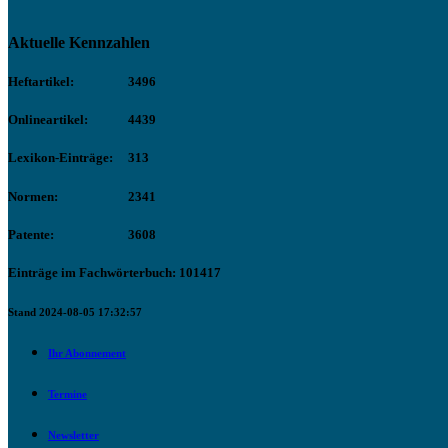
Aktuelle Kennzahlen
Heftartikel:
3496
Onlineartikel:
4439
Lexikon-Einträge:
313
Normen:
2341
Patente:
3608
Einträge im Fachwörterbuch: 101417
Stand 2024-08-05 17:32:57
Ihr Abonnement
Termine
Newsletter