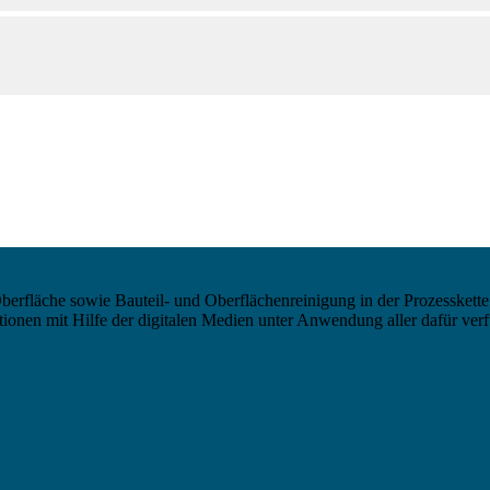
berfläche sowie Bauteil- und Oberflächenreinigung in der Prozesskette
nen mit Hilfe der digitalen Medien unter Anwendung aller dafür verf