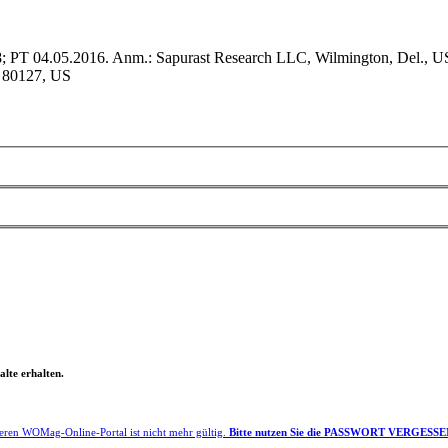
; PT 04.05.2016. Anm.: Sapurast Research LLC, Wilmington, Del., U
O 80127, US
lte erhalten.
eren WOMag-Online-Portal ist nicht mehr gültig.
Bitte nutzen Sie die PASSWORT VERGESSEN F