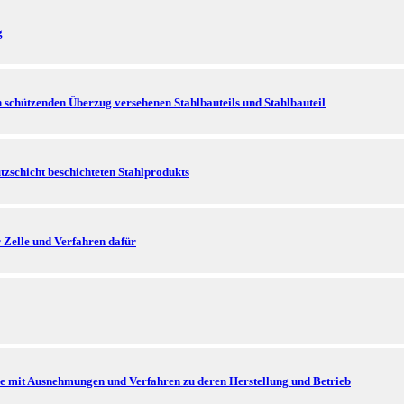
g
n schützenden Überzug versehenen Stahlbauteils und Stahlbauteil
tzschicht beschichteten Stahlprodukts
 Zelle und Verfahren dafür
he mit Ausnehmungen und Verfahren zu deren Herstellung und Betrieb