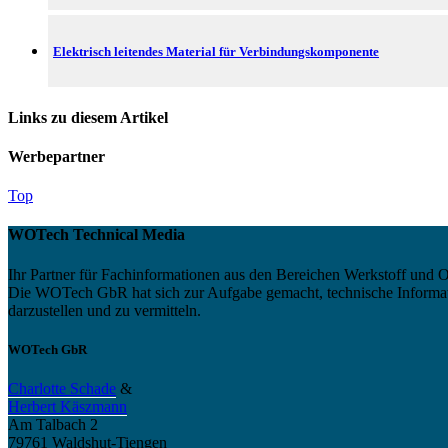
Elektrisch leitendes Material für Verbindungskomponente
Links zu diesem Artikel
Werbepartner
Top
WOTech Technical Media
Ihr Partner für Fachinformationen aus den Bereichen Werkstoff und O
Die WOTech GbR hat sich zur Aufgabe gemacht, technische Informatio
darzustellen und zu vermitteln.
WOTech GbR
Charlotte Schade
&
Herbert Käszmann
Am Talbach 2
79761 Waldshut-Tiengen