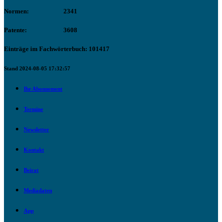
Normen:
2341
Patente:
3608
Einträge im Fachwörterbuch: 101417
Stand 2024-08-05 17:32:57
Ihr Abonnement
Termine
Newsletter
Kontakt
Beirat
Mediadaten
App