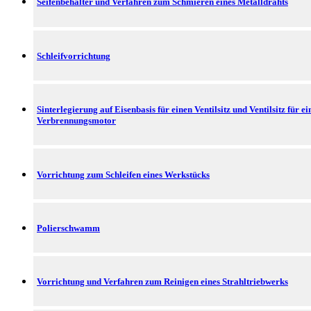
Seifenbehälter und Verfahren zum Schmieren eines Metalldrahts
Schleifvorrichtung
Sinterlegierung auf Eisenbasis für einen Ventilsitz und Ventilsitz für ei
Verbrennungsmotor
Vorrichtung zum Schleifen eines Werkstücks
Polierschwamm
Vorrichtung und Verfahren zum Reinigen eines Strahltriebwerks