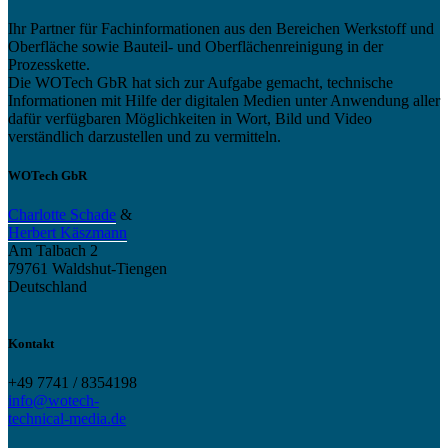
Ihr Partner für Fachinformationen aus den Bereichen Werkstoff und
Oberfläche sowie Bauteil- und Oberflächenreinigung in der
Prozesskette.
Die WOTech GbR hat sich zur Aufgabe gemacht, technische
Informationen mit Hilfe der digitalen Medien unter Anwendung aller
dafür verfügbaren Möglichkeiten in Wort, Bild und Video
verständlich darzustellen und zu vermitteln.
WOTech GbR
Charlotte Schade
&
Herbert Käszmann
Am Talbach 2
79761 Waldshut-Tiengen
Deutschland
Kontakt
+49 7741 / 8354198
info@wotech-
technical-media.de