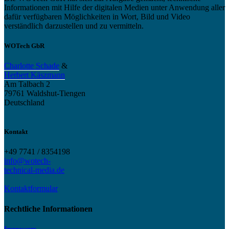
Informationen mit Hilfe der digitalen Medien unter Anwendung aller
dafür verfügbaren Möglichkeiten in Wort, Bild und Video
verständlich darzustellen und zu vermitteln.
WOTech GbR
Charlotte Schade
&
Herbert Käszmann
Am Talbach 2
79761 Waldshut-Tiengen
Deutschland
Kontakt
+49 7741 / 8354198
info@wotech-
technical-media.de
Kontaktformular
Rechtliche Informationen
Impressum