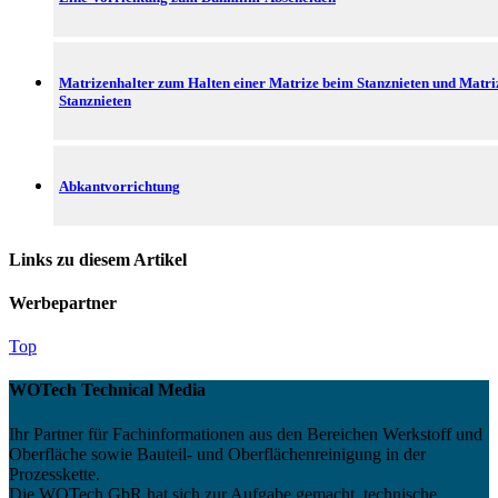
Matrizenhalter zum Halten einer Matrize beim Stanznieten und Matr
Stanznieten
Abkantvorrichtung
Links zu diesem Artikel
Werbepartner
Top
WOTech Technical Media
Ihr Partner für Fachinformationen aus den Bereichen Werkstoff und
Oberfläche sowie Bauteil- und Oberflächenreinigung in der
Prozesskette.
Die WOTech GbR hat sich zur Aufgabe gemacht, technische