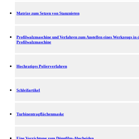
Matrize zum Setzen von Stanznieten
Profilwalzmaschine und Verfahren zum Anstellen eines Werkzeugs in 
Profilwalzmaschine
Hochratiges Polierverfahren
Schleifartikel
Turbinentragflächenmaske
Eine Vorrichtung zum Dünnfilm-Abscheiden