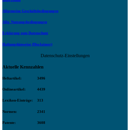
Allgemeine Geschäftsbedingungen
Allg. Nutzungsbedingungen
Erklärung zum Datenschutz
Haftungshinweise (Disclaimer)
Datenschutz-Einstellungen
Aktuelle Kennzahlen
Heftartikel:
3496
Onlineartikel:
4439
Lexikon-Einträge:
313
Normen:
2341
Patente:
3608