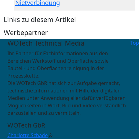
Nietverbindung
Links zu diesem Artikel
Werbepartner
WOTech Technical Media
Top
Ihr Partner für Fachinformationen aus den
Bereichen Werkstoff und Oberfläche sowie
Bauteil- und Oberflächenreinigung in der
Prozesskette.
Die WOTech GbR hat sich zur Aufgabe gemacht,
technische Informationen mit Hilfe der digitalen
Medien unter Anwendung aller dafür verfügbaren
Möglichkeiten in Wort, Bild und Video verständlich
darzustellen und zu vermitteln.
WOTech GbR
Charlotte Schade
&