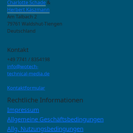
Charlotte Schade
&
Herbert Käszmann
Am Talbach 2
79761 Waldshut-Tiengen
Deutschland
Kontakt
+49 7741 / 8354198
info@wotech-
technical-media.de
Kontaktformular
Rechtliche Informationen
Impressum
Allgemeine Geschäftsbedingungen
Allg. Nutzungsbedingungen