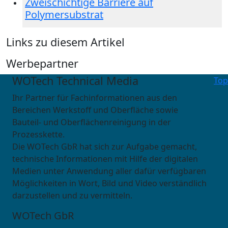
Zweischichtige Barriere auf
Polymersubstrat
Links zu diesem Artikel
Werbepartner
WOTech Technical Media
Top
Ihr Partner für Fachinformationen aus den
Bereichen Werkstoff und Oberfläche sowie
Bauteil- und Oberflächenreinigung in der
Prozesskette.
Die WOTech GbR hat sich zur Aufgabe gemacht,
technische Informationen mit Hilfe der digitalen
Medien unter Anwendung aller dafür verfügbaren
Möglichkeiten in Wort, Bild und Video verständlich
darzustellen und zu vermitteln.
WOTech GbR