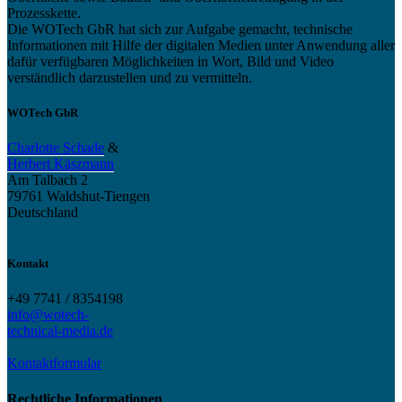
Prozesskette.
Die WOTech GbR hat sich zur Aufgabe gemacht, technische
Informationen mit Hilfe der digitalen Medien unter Anwendung aller
dafür verfügbaren Möglichkeiten in Wort, Bild und Video
verständlich darzustellen und zu vermitteln.
WOTech GbR
Charlotte Schade
&
Herbert Käszmann
Am Talbach 2
79761 Waldshut-Tiengen
Deutschland
Kontakt
+49 7741 / 8354198
info@wotech-
technical-media.de
Kontaktformular
Rechtliche Informationen