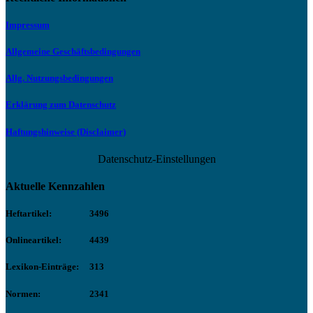
Impressum
Allgemeine Geschäftsbedingungen
Allg. Nutzungsbedingungen
Erklärung zum Datenschutz
Haftungshinweise (Disclaimer)
Datenschutz-Einstellungen
Aktuelle Kennzahlen
Heftartikel:
3496
Onlineartikel:
4439
Lexikon-Einträge:
313
Normen:
2341