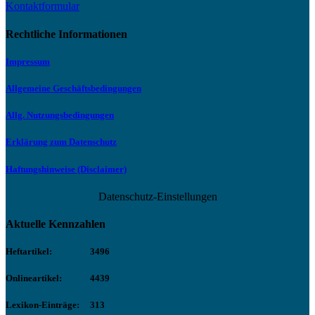
Kontaktformular
Rechtliche Informationen
Impressum
Allgemeine Geschäftsbedingungen
Allg. Nutzungsbedingungen
Erklärung zum Datenschutz
Haftungshinweise (Disclaimer)
Datenschutz-Einstellungen
Aktuelle Kennzahlen
Heftartikel:
3496
Onlineartikel:
4439
Lexikon-Einträge:
313