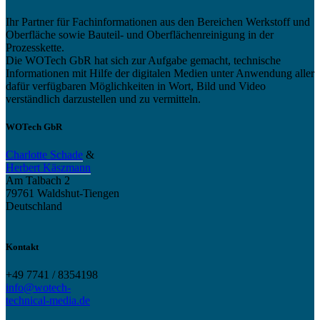
Ihr Partner für Fachinformationen aus den Bereichen Werkstoff und
Oberfläche sowie Bauteil- und Oberflächenreinigung in der
Prozesskette.
Die WOTech GbR hat sich zur Aufgabe gemacht, technische
Informationen mit Hilfe der digitalen Medien unter Anwendung aller
dafür verfügbaren Möglichkeiten in Wort, Bild und Video
verständlich darzustellen und zu vermitteln.
WOTech GbR
Charlotte Schade
&
Herbert Käszmann
Am Talbach 2
79761 Waldshut-Tiengen
Deutschland
Kontakt
+49 7741 / 8354198
info@wotech-
technical-media.de