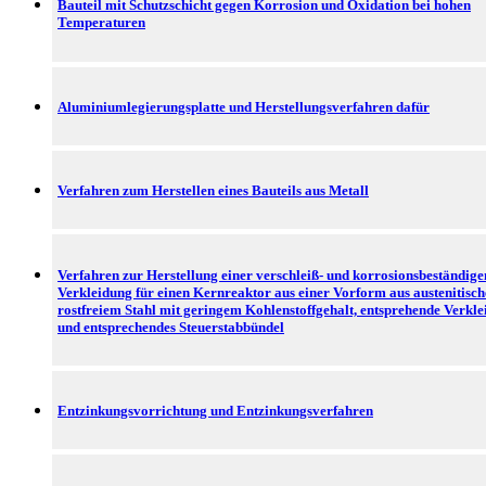
Bauteil mit Schutzschicht gegen Korrosion und Oxidation bei hohen
Temperaturen
Aluminiumlegierungsplatte und Herstellungsverfahren dafür
Verfahren zum Herstellen eines Bauteils aus Metall
Verfahren zur Herstellung einer verschleiß- und korrosionsbeständige
Verkleidung für einen Kernreaktor aus einer Vorform aus austenitisc
rostfreiem Stahl mit geringem Kohlenstoffgehalt, entsprehende Verkl
und entsprechendes Steuerstabbündel
Entzinkungsvorrichtung und Entzinkungsverfahren