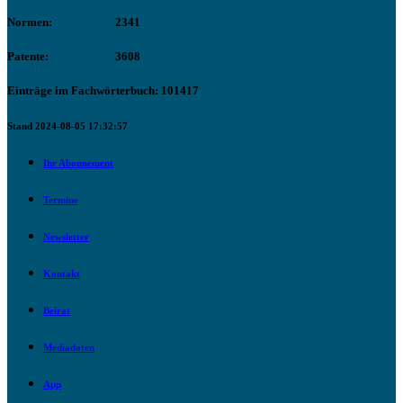
Normen:
2341
Patente:
3608
Einträge im Fachwörterbuch: 101417
Stand 2024-08-05 17:32:57
Ihr Abonnement
Termine
Newsletter
Kontakt
Beirat
Mediadaten
App